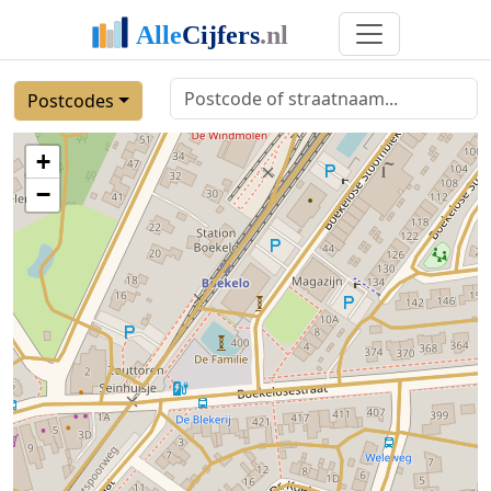
Postcodes
+
−