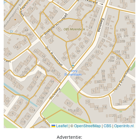
Leaflet
|
©
OpenStreetMap
|
CBS
|
OpenInfo.nl
Advertentie: