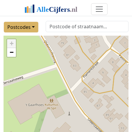
Postcodes
+
−