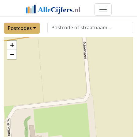
Postcodes
+
−