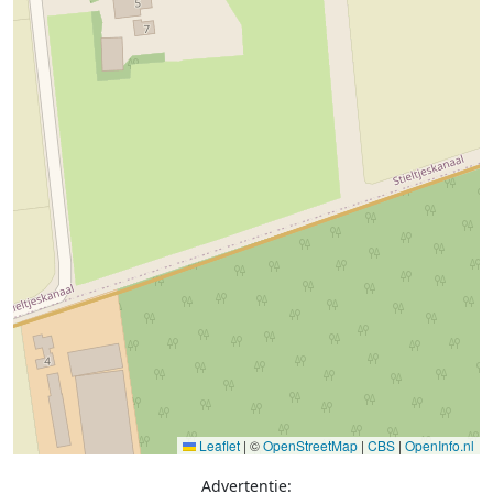
Leaflet
|
©
OpenStreetMap
|
CBS
|
OpenInfo.nl
Advertentie: