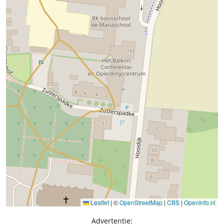
Leaflet
|
©
OpenStreetMap
|
CBS
|
OpenInfo.nl
Advertentie: