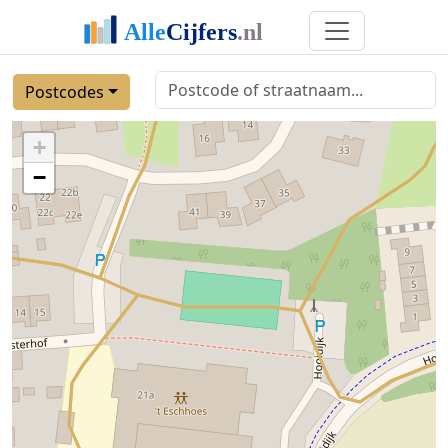
Postcodes
+
−