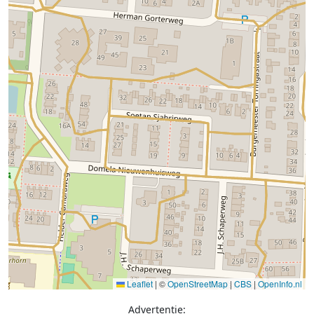
Leaflet
|
©
OpenStreetMap
|
CBS
|
OpenInfo.nl
Advertentie: