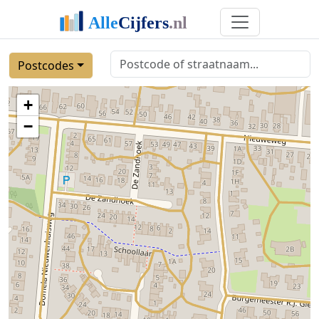
Postcodes
+
−