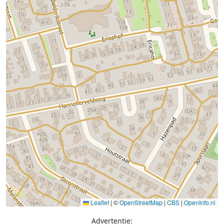
Leaflet
|
©
OpenStreetMap
|
CBS
|
OpenInfo.nl
Advertentie: