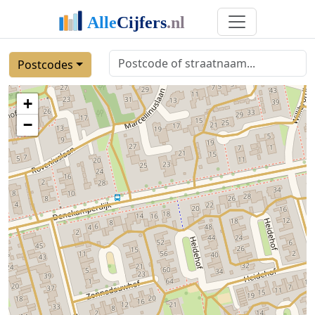
Postcodes
+
−