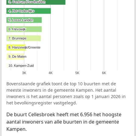
3. Centrum IJsselmuiden
3. Centrum IJsselmuiden
4. Het Onderdijks
4. Het Onderdijks
5. Losse Landen
5. Losse Landen
6. Flevowijk
6. Flevowijk
7. Brunnepe
7. Brunnepe
8. Hanzewijk/Greente
8. Hanzewijk/Greente
9. De Maten
9. De Maten
10. Kampen-Zuid
10. Kampen-Zuid
3K
4K
5K
6K
Bovenstaande grafiek toont de top 10 buurten met de
meeste inwoners in de gemeente Kampen. Het aantal
inwoners is het aantal personen zoals op 1 januari 2026 in
het bevolkingsregister vastgelegd.
De buurt Cellesbroek heeft met 6.956 het hoogste
aantal inwoners van alle buurten in de gemeente
Kampen.