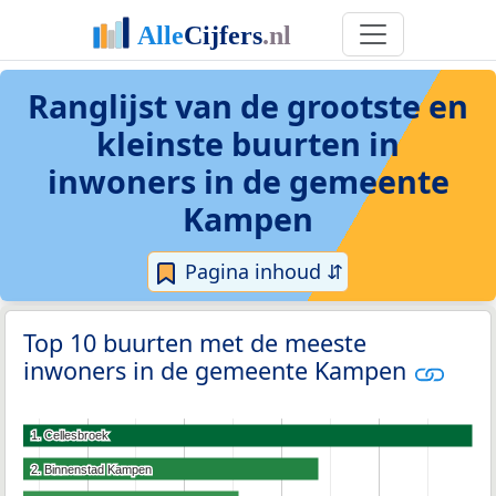
Ranglijst van de grootste en
kleinste buurten in
inwoners in de gemeente
Kampen
Pagina inhoud ⇵
Top 10 buurten met de meeste
inwoners in de gemeente Kampen
1. Cellesbroek
1. Cellesbroek
2. Binnenstad Kampen
2. Binnenstad Kampen