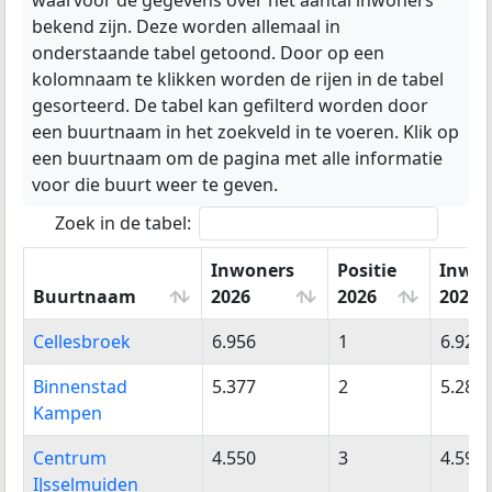
waarvoor de gegevens over het aantal inwoners
bekend zijn. Deze worden allemaal in
onderstaande tabel getoond. Door op een
kolomnaam te klikken worden de rijen in de tabel
gesorteerd. De tabel kan gefilterd worden door
een buurtnaam in het zoekveld in te voeren. Klik op
een buurtnaam om de pagina met alle informatie
voor die buurt weer te geven.
Zoek in de tabel:
Inwoners
Positie
Inwon
Buurtnaam
2026
2026
2025
Buurtnaam
Inwoners
Positie
Inwo
Cellesbroek
6.956
1
6.920
2026
2026
2025
Binnenstad
5.377
2
5.280
Kampen
Centrum
4.550
3
4.595
IJsselmuiden