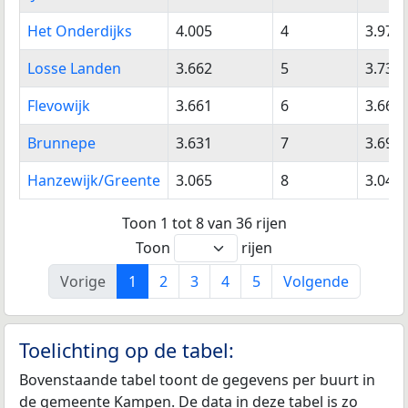
Het Onderdijks
4.005
4
3.970
Losse Landen
3.662
5
3.730
Flevowijk
3.661
6
3.665
Brunnepe
3.631
7
3.690
Hanzewijk/Greente
3.065
8
3.045
Toon 1 tot 8 van 36 rijen
Toon
rijen
Vorige
1
2
3
4
5
Volgende
Toelichting op de tabel:
Bovenstaande tabel toont de gegevens per buurt in
de gemeente Kampen. De data in deze tabel is zo