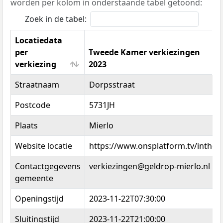
worden per kolom in onderstaande tabel getoond:
Zoek in de tabel:
Locatiedata
per
Tweede Kamer verkiezingen
verkiezing
2023
Locatiedata
Tweede Kamer verkiezingen
Straatnaam
Dorpsstraat
per
2023
verkiezing
Postcode
5731JH
Plaats
Mierlo
Website locatie
https://www.onsplatform.tv/inthee
Contactgegevens
verkiezingen@geldrop-mierlo.nl
gemeente
Openingstijd
2023-11-22T07:30:00
Sluitingstijd
2023-11-22T21:00:00