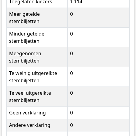
Toegelaten kiezers
1.114
Meer getelde
0
stembiljetten
Minder getelde
0
stembiljetten
Meegenomen
0
stembiljetten
Te weinig uitgereikte
0
stembiljetten
Te veel uitgereikte
0
stembiljetten
Geen verklaring
0
Andere verklaring
0