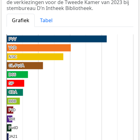
de verkiezingen voor de Tweede Kamer van 2023 bij
stembureau D’n Intheek Bibliotheek.
Grafiek
Tabel
PVV
PVV
VVD
VVD
NSC
NSC
GL-PvdA
GL-PvdA
D66
D66
SP
SP
CDA
CDA
BBB
BBB
FvD
FvD
Volt
Volt
PvdD
PvdD
JA21
JA21