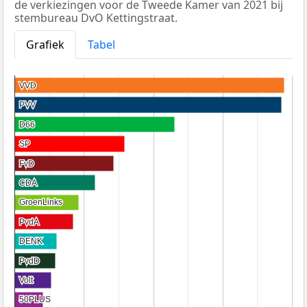
de verkiezingen voor de Tweede Kamer van 2021 bij
stembureau DvO Kettingstraat.
Grafiek
Tabel
VVD
VVD
PVV
PVV
D66
D66
SP
SP
FvD
FvD
CDA
CDA
GroenLinks
GroenLinks
PvdA
PvdA
DENK
DENK
PvdD
PvdD
Volt
Volt
50PLUS
50PLUS