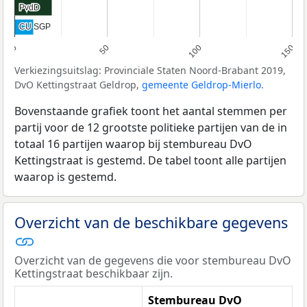
PvdD
PvdD
CU SGP
CU SGP
0
50
100
150
Verkiezingsuitslag: Provinciale Staten Noord-Brabant 2019,
DvO Kettingstraat Geldrop,
gemeente Geldrop-Mierlo
.
Bovenstaande grafiek toont het aantal stemmen per
partij voor de 12 grootste politieke partijen van de in
totaal 16 partijen waarop bij stembureau DvO
Kettingstraat is gestemd. De tabel toont alle partijen
waarop is gestemd.
Overzicht van de beschikbare gegevens
Overzicht van de gegevens die voor stembureau DvO
Kettingstraat beschikbaar zijn.
Stembureau DvO