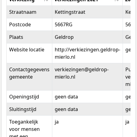
Locatiedata
Tweede Kamer
Euro
Straatnaam
Kettingstraat
Kett
per
verkiezingen 2021
Parl
verkiezing
2019
Postcode
5667RG
566
Plaats
Geldrop
Geld
Website locatie
http://verkiezingen.geldrop-
geen
mierlo.nl
Contactgegevens
verkiezingen@geldrop-
Publ
gemeente
mierlo.nl
verk
mierl
Openingstijd
geen data
geen
Sluitingstijd
geen data
geen
Toegankelijk
ja
ja
voor mensen
met een