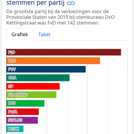
stemmen per partij
De grootste partij bij de verkiezingen voor de
Provinciale Staten van 2019 bij stembureau DvO
Kettingstraat was FvD met 142 stemmen.
Grafiek
Tabel
FvD
FvD
VVD
VVD
PVV
PVV
CDA
CDA
SP
SP
GroenLinks
GroenLinks
D66
D66
PvdA
PvdA
50PLUS
50PLUS
DENK
DENK