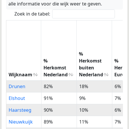
alle informatie voor die wijk weer te geven.
Zoek in de tabel:
%
%
Herkomst
%
Herkomst
buiten
Herko
Wijknaam
Nederland
Nederland
Europ
Wijknaam
%
%
%
Drunen
82%
18%
6%
Herkomst
Herkomst
Herko
Nederland
buiten
Europ
Elshout
91%
9%
7%
Nederland
Haarsteeg
90%
10%
6%
Nieuwkuijk
89%
11%
7%