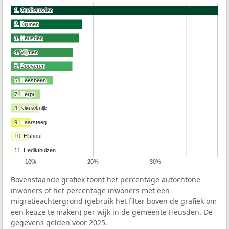
1. Oudheusden
1. Oudheusden
2. Drunen
2. Drunen
3. Heusden
3. Heusden
4. Vlijmen
4. Vlijmen
5. Doeveren
5. Doeveren
6. Heesbeen
6. Heesbeen
7. Herpt
7. Herpt
8. Nieuwkuijk
8. Nieuwkuijk
9. Haarsteeg
9. Haarsteeg
10. Elshout
10. Elshout
11. Hedikthuizen
11. Hedikthuizen
10%
20%
30%
Bovenstaande grafiek toont het percentage autochtone
inwoners of het percentage inwoners met een
migratieachtergrond (gebruik het filter boven de grafiek om
een keuze te maken) per wijk in de gemeente Heusden. De
gegevens gelden voor 2025.