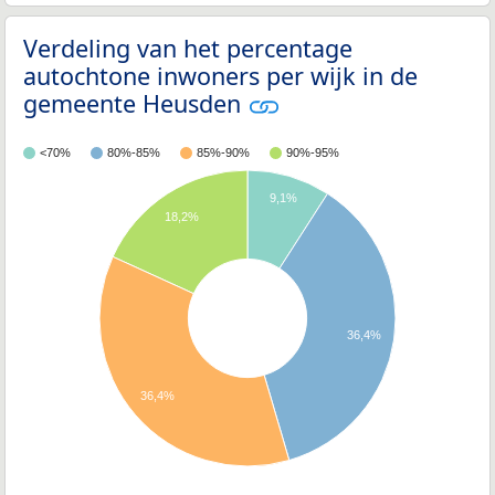
Verdeling van het percentage
autochtone inwoners per wijk in de
gemeente Heusden
<70%
80%-85%
85%-90%
90%-95%
9,1%
18,2%
36,4%
36,4%