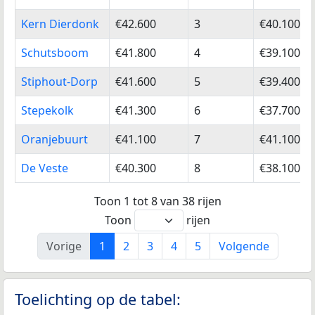
Kern Dierdonk
€42.600
3
€40.100
Schutsboom
€41.800
4
€39.100
Stiphout-Dorp
€41.600
5
€39.400
Stepekolk
€41.300
6
€37.700
Oranjebuurt
€41.100
7
€41.100
De Veste
€40.300
8
€38.100
Toon 1 tot 8 van 38 rijen
Toon
rijen
Vorige
1
2
3
4
5
Volgende
Toelichting op de tabel: