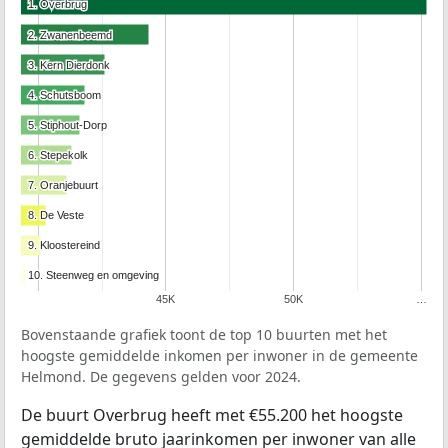
1. Overbrug
1. Overbrug
2. Zwanenbeemd
2. Zwanenbeemd
3. Kern Dierdonk
3. Kern Dierdonk
4. Schutsboom
4. Schutsboom
5. Stiphout-Dorp
5. Stiphout-Dorp
6. Stepekolk
6. Stepekolk
7. Oranjebuurt
7. Oranjebuurt
8. De Veste
8. De Veste
9. Kloostereind
9. Kloostereind
10. Steenweg en omgeving
10. Steenweg en omgeving
45K
50K
…
Bovenstaande grafiek toont de top 10 buurten met het
hoogste gemiddelde inkomen per inwoner in de gemeente
Helmond. De gegevens gelden voor 2024.
De buurt Overbrug heeft met €55.200 het hoogste
gemiddelde bruto jaarinkomen per inwoner van alle