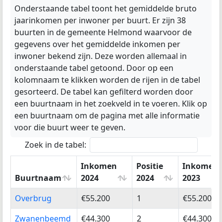
Onderstaande tabel toont het gemiddelde bruto
jaarinkomen per inwoner per buurt. Er zijn 38
buurten in de gemeente Helmond waarvoor de
gegevens over het gemiddelde inkomen per
inwoner bekend zijn. Deze worden allemaal in
onderstaande tabel getoond. Door op een
kolomnaam te klikken worden de rijen in de tabel
gesorteerd. De tabel kan gefilterd worden door
een buurtnaam in het zoekveld in te voeren. Klik op
een buurtnaam om de pagina met alle informatie
voor die buurt weer te geven.
Zoek in de tabel:
Inkomen
Positie
Inkomen
Buurtnaam
2024
2024
2023
Buurtnaam
Inkomen
Positie
Inkomen
Overbrug
€55.200
1
€55.200
2024
2024
2023
Zwanenbeemd
€44.300
2
€44.300