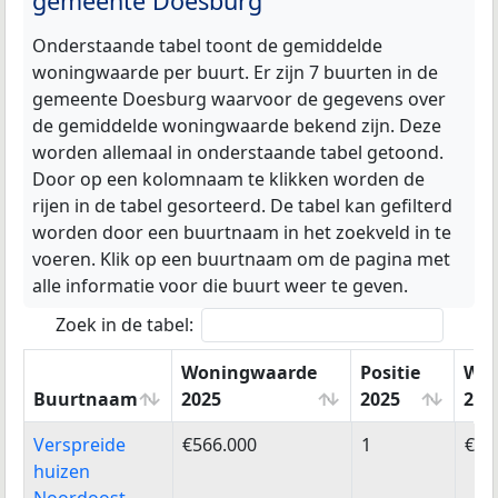
gemeente Doesburg
Onderstaande tabel toont de gemiddelde
woningwaarde per buurt. Er zijn 7 buurten in de
gemeente Doesburg waarvoor de gegevens over
de gemiddelde woningwaarde bekend zijn. Deze
worden allemaal in onderstaande tabel getoond.
Door op een kolomnaam te klikken worden de
rijen in de tabel gesorteerd. De tabel kan gefilterd
worden door een buurtnaam in het zoekveld in te
voeren. Klik op een buurtnaam om de pagina met
alle informatie voor die buurt weer te geven.
Zoek in de tabel:
Woningwaarde
Positie
Won
Buurtnaam
2025
2025
202
Buurtnaam
Woningwaarde
Positie
Wo
Verspreide
€566.000
1
€53
2025
2025
202
huizen