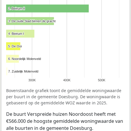
2. Beinum II
2. Beinum II
3. De oude Stad binnen de gracht
3. De oude Stad binnen de gracht
4. Beinum I
4. Beinum I
5. De Ooi
5. De Ooi
6. Noordelijk Molenveld
6. Noordelijk Molenveld
7. Zuidelijk Molenveld
7. Zuidelijk Molenveld
300K
400K
500K
Bovenstaande grafiek toont de gemiddelde woningwaarde
per buurt in de gemeente Doesburg. De woningwaarde is
gebaseerd op de gemiddelde WOZ waarde in 2025.
De buurt Verspreide huizen Noordoost heeft met
€566.000 de hoogste gemiddelde woningwaarde van
alle buurten in de gemeente Doesburg.