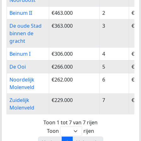
Noordoost
Beinum II
€463.000
2
€43
De oude Stad
€363.000
3
€34
binnen de
gracht
Beinum I
€306.000
4
€28
De Ooi
€266.000
5
€24
Noordelijk
€262.000
6
€24
Molenveld
Zuidelijk
€229.000
7
€21
Molenveld
Toon 1 tot 7 van 7 rijen
Toon
rijen