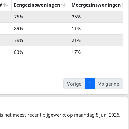
d
Eengezinswoningen
Meergezinswoningen
%
%
75%
25%
m
Eengezinswoningen
Meergezinswoningen
d
89%
11%
79%
21%
83%
17%
Vorige
1
Volgende
 is het meest recent bijgewerkt op maandag 8 juni 2026.