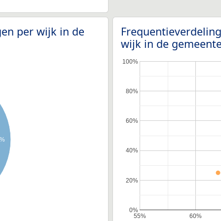
en per wijk in de
Frequentieverdelin
wijk in de gemeent
100%
80%
60%
0%
40%
20%
0%
55%
60%