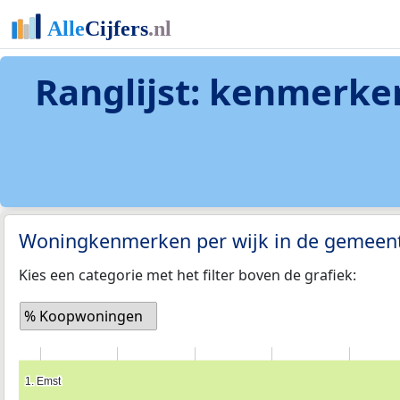
Ranglijst: kenmerke
Woningkenmerken per wijk in de gemeen
Kies een categorie met het filter boven de grafiek:
% Koopwoningen
1. Emst
1. Emst