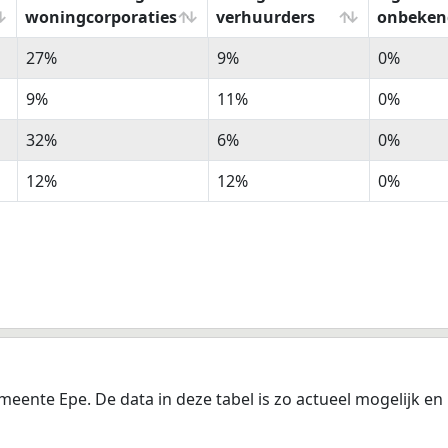
woningcorporaties
verhuurders
onbeken
% Huurwoningen
%
%
27%
9%
0%
woningcorporaties
Huurwoningen
Eigendo
overige
onbeken
9%
11%
0%
verhuurders
32%
6%
0%
12%
12%
0%
eente Epe. De data in deze tabel is zo actueel mogelijk en