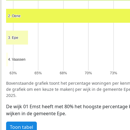
2. Oene
2. Oene
3. Epe
3. Epe
4. Vaassen
4. Vaassen
63%
65%
68%
70%
73%
Bovenstaande grafiek toont het percentage woningen per kenme
de grafiek om een keuze te maken) per wijk in de gemeente Ep
2025.
De wijk 01 Emst heeft met 80% het hoogste percentage
wijken in de gemeente Epe.
Toon tabel