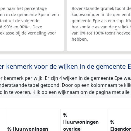
Epe naar het percentage
Bovenstaande grafiek toont de
jken in de gemeente Epe in een
koopwoningen in de gemeente 
aat uit de volgende
gemeente Epe als een stip. Kl
0%-90% en 90%+. Deze
horizontale as van de grafiek
eklasse bij de verdeling voor
van 0% tot 100% toont hoevee
hebben.
per kenmerk voor de wijken in de gemeente 
 kenmerk per wijk. Er zijn 4 wijken in de gemeente Epe w
derstaande tabel getoond. Door op een kolomnaam te klikke
 in te voeren. Klik op een wijknaam om de pagina met alle 
%
Huurwoningen
%
% Huurwoningen
overige
Eigendo