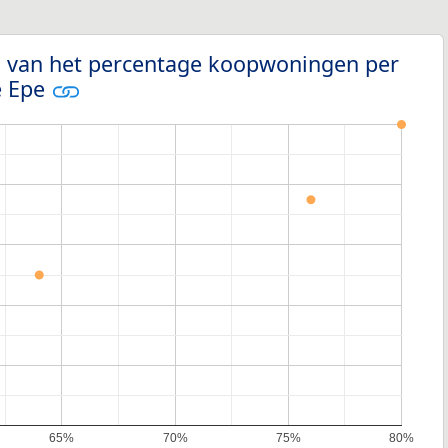
g van het percentage koopwoningen per
e Epe
65%
70%
75%
80%