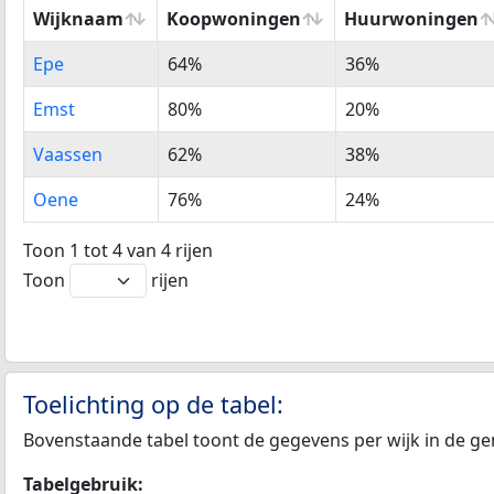
Wijknaam
Koopwoningen
Huurwoningen
Wijknaam
%
%
Epe
64%
36%
Koopwoningen
Huurwoningen
Emst
80%
20%
Vaassen
62%
38%
Oene
76%
24%
Toon 1 tot 4 van 4 rijen
Toon
rijen
Toelichting op de tabel:
Bovenstaande tabel toont de gegevens per wijk in de gem
Tabelgebruik: