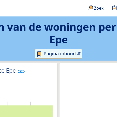
Zoek
n van de woningen per
Epe
Pagina inhoud ⇵
te Epe