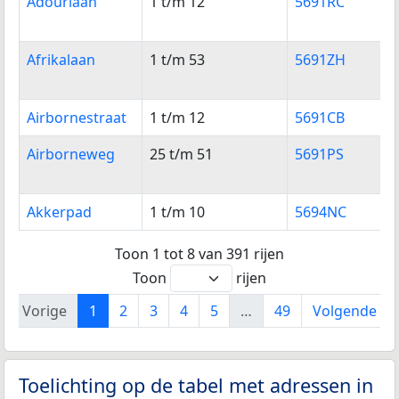
Adourlaan
1 t/m 12
5691RC
Afrikalaan
1 t/m 53
5691ZH
Airbornestraat
1 t/m 12
5691CB
Airborneweg
25 t/m 51
5691PS
Akkerpad
1 t/m 10
5694NC
Toon 1 tot 8 van 391 rijen
Toon
rijen
Vorige
1
2
3
4
5
…
49
Volgende
Toelichting op de tabel met adressen in