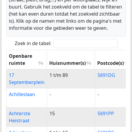
buurt. Gebruik het zoekveld om de tabel te filteren
(het kan even duren totdat het zoekveld zichtbaar
is). Klik op de namen met links om de pagina's met
informatie voor die gebieden weer te geven.
Zoek in de tabel:
Openbare
ruimte
Huisnummer(s)
Postcode(s)
Openbare
Huisnummer(s)
Postcode(s)
17
1 t/m 89
5691DG
ruimte
Septemberplein
Achilleslaan
-
-
Achterste
15
5691PP
Heistraat