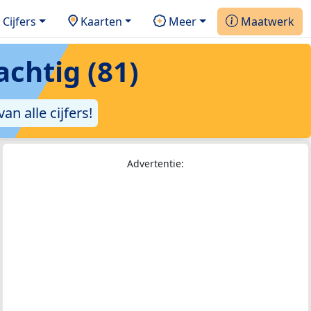
Cijfers
Kaarten
Meer
Maatwerk
chtig (81)
an alle cijfers!
Advertentie: