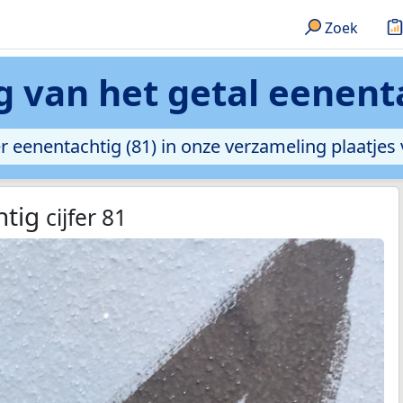
Zoek
g van het getal eenenta
er eenentachtig (81) in onze verzameling plaatjes v
htig
cijfer 81