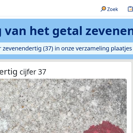
Zoek
 van het getal zevenen
er zevenendertig (37) in onze verzameling plaatjes v
ertig
cijfer 37