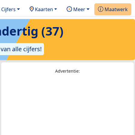
Cijfers
Kaarten
Meer
Maatwerk
dertig (37)
an alle cijfers!
Advertentie: