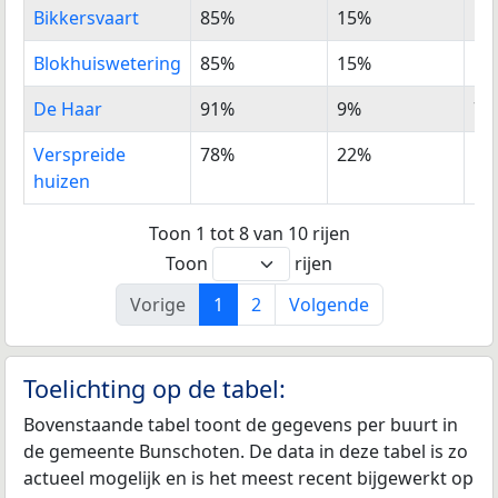
Bikkersvaart
85%
15%
5%
Blokhuiswetering
85%
15%
5%
De Haar
91%
9%
7%
Verspreide
78%
22%
16
huizen
Toon 1 tot 8 van 10 rijen
Toon
rijen
Vorige
1
2
Volgende
Toelichting op de tabel:
Bovenstaande tabel toont de gegevens per buurt in
de gemeente Bunschoten. De data in deze tabel is zo
actueel mogelijk en is het meest recent bijgewerkt op