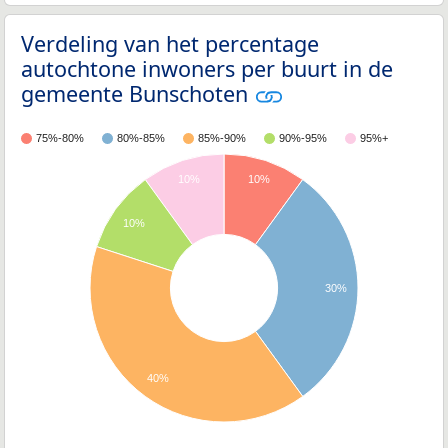
Verdeling van het percentage
autochtone inwoners per buurt in de
gemeente Bunschoten
75%-80%
80%-85%
85%-90%
90%-95%
95%+
10%
10%
10%
30%
40%