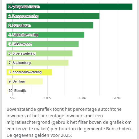
1. Verspreide huizen
1. Verspreide huizen
2. Rengerswetering
2. Rengerswetering
3. Bunschoten
3. Bunschoten
4. Blokhuiswetering
4. Blokhuiswetering
5. Bikkersvaart
5. Bikkersvaart
6. Broerswetering
6. Broerswetering
7. Spakenburg
7. Spakenburg
8. Koenraadswetering
8. Koenraadswetering
9. De Haar
9. De Haar
10. Eemdijk
10. Eemdijk
5%
10%
15%
20%
Bovenstaande grafiek toont het percentage autochtone
inwoners of het percentage inwoners met een
migratieachtergrond (gebruik het filter boven de grafiek om
een keuze te maken) per buurt in de gemeente Bunschoten.
De gegevens gelden voor 2025.