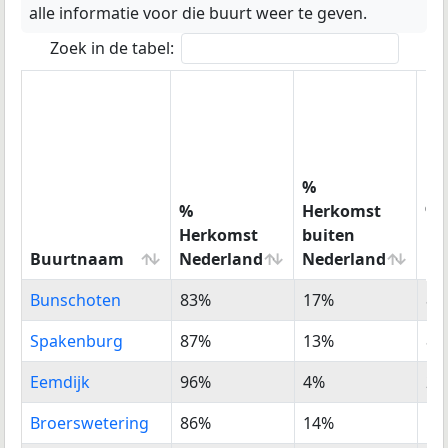
alle informatie voor die buurt weer te geven.
Zoek in de tabel:
%
%
Herkomst
%
Herkomst
buiten
He
Buurtnaam
Nederland
Nederland
Eu
Buurtnaam
%
%
%
Bunschoten
83%
17%
8%
Herkomst
Herkomst
He
Nederland
buiten
Eu
Spakenburg
87%
13%
8%
Nederland
Eemdijk
96%
4%
2%
Broerswetering
86%
14%
5%