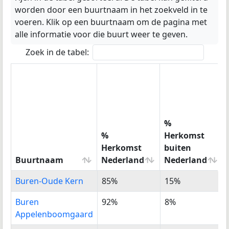
worden door een buurtnaam in het zoekveld in te
voeren. Klik op een buurtnaam om de pagina met
alle informatie voor die buurt weer te geven.
Zoek in de tabel:
%
%
Herkomst
Herkomst
buiten
Buurtnaam
Nederland
Nederland
Buurtnaam
%
%
Buren-Oude Kern
85%
15%
Herkomst
Herkomst
Nederland
buiten
Buren
92%
8%
Nederland
Appelenboomgaard