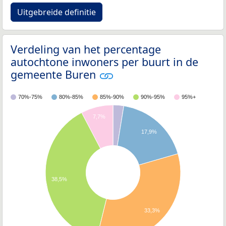
Uitgebreide definitie
Verdeling van het percentage
autochtone inwoners per buurt in de
gemeente Buren
70%-75%
80%-85%
85%-90%
90%-95%
95%+
7,7%
17,9%
38,5%
33,3%