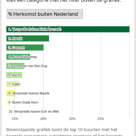
% Herkomst buiten Nederland
1. Verspreide huizen Kerk Avezaath
1. Verspreide huizen Kerk Avezaath
2. Maurik
2. Maurik
3. Ganzert
3. Ganzert
4. Buren Tielseweg
4. Buren Tielseweg
5. Ommeren met Den Eng
5. Ommeren met Den Eng
6. Asch
6. Asch
7. Ingen
7. Ingen
8. Verspreide huizen Maurik
8. Verspreide huizen Maurik
9. Buren-Oude Kern
9. Buren-Oude Kern
10. Verspreide huizen Eck en Wiel
10. Verspreide huizen Eck en Wiel
15%
18%
20%
23%
Bovenstaande grafiek toont de top 10 buurten met het
hoogste percentage autochtone inwoners of het hoogste