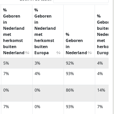
%
%
Geboren
Geboren
%
in
in
Gebore
Nederland
Nederland
buiten
met
met
%
Nederla
herkomst
herkomst
Geboren
met
buiten
buiten
in
herkom
Nederland
Europa
Nederland
Europa
%
%
%
%
5%
3%
92%
4%
Geboren
Geboren
Geboren
Gebore
in
in
in
buiten
7%
4%
93%
4%
Nederland
Nederland
Nederland
Nederla
met
met
met
0%
0%
86%
14%
herkomst
herkomst
herkom
buiten
buiten
Europa
Nederland
Europa
7%
0%
93%
7%