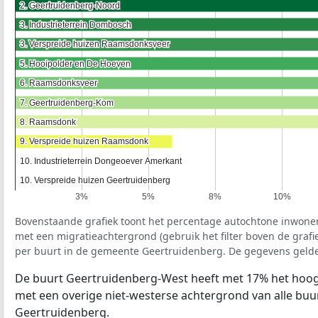
2. Geertruidenberg-Noord
2. Geertruidenberg-Noord
3. Industrieterrein Dombosch
3. Industrieterrein Dombosch
3. Verspreide huizen Raamsdonksveer
3. Verspreide huizen Raamsdonksveer
5. Hooipolder en De Hoeven
5. Hooipolder en De Hoeven
6. Raamsdonksveer
6. Raamsdonksveer
7. Geertruidenberg-Kom
7. Geertruidenberg-Kom
8. Raamsdonk
8. Raamsdonk
9. Verspreide huizen Raamsdonk
9. Verspreide huizen Raamsdonk
10. Industrieterrein Dongeoever Amerkant
10. Industrieterrein Dongeoever Amerkant
10. Verspreide huizen Geertruidenberg
10. Verspreide huizen Geertruidenberg
3%
5%
8%
10%
Bovenstaande grafiek toont het percentage autochtone inwone
met een migratieachtergrond (gebruik het filter boven de graf
per buurt in de gemeente Geertruidenberg. De gegevens gelde
De buurt Geertruidenberg-West heeft met 17% het hoo
met een overige niet-westerse achtergrond van alle bu
Geertruidenberg.