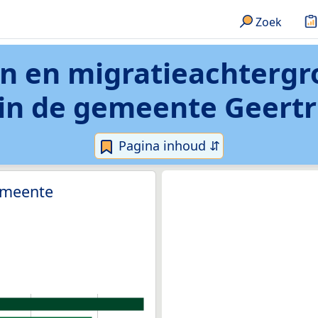
Zoek
on en migratieachterg
 in de gemeente Geert
Pagina inhoud ⇵
gemeente