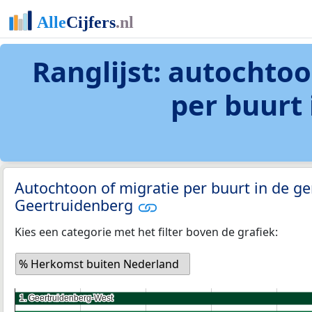
Ranglijst: autochto
per buurt
Autochtoon of migratie per buurt in de 
Geertruidenberg
Kies een categorie met het filter boven de grafiek:
% Herkomst buiten Nederland
1. Geertruidenberg-West
1. Geertruidenberg-West