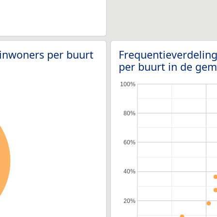
 inwoners per buurt
Frequentieverdelin
per buurt in de ge
100%
80%
60%
40%
20%