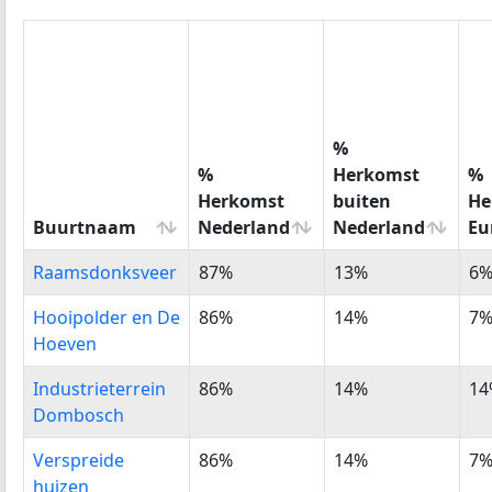
%
%
Herkomst
%
Herkomst
buiten
He
Buurtnaam
Nederland
Nederland
Eu
Buurtnaam
%
%
%
Raamsdonksveer
87%
13%
6
Herkomst
Herkomst
He
Nederland
buiten
Eu
Hooipolder en De
86%
14%
7
Nederland
Hoeven
Industrieterrein
86%
14%
14
Dombosch
Verspreide
86%
14%
7
huizen