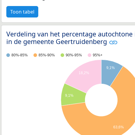
Toon tabel
Verdeling van het percentage autochtone
in de gemeente Geertruidenberg
80%-85%
85%-90%
90%-95%
95%+
9,1%
18,2%
9,1%
63,6%