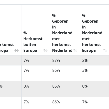
%
%
Geboren
Geboren
in
in
%
Nederland
Nederland
Herkomst
met
met
rkomst
buiten
herkomst
herkomst
ropa
Europa
Nederland
Europa
%
%
%
%
7%
87%
2%
rkomst
Herkomst
Geboren
Geboren
ropa
buiten
in
in
%
7%
86%
3%
Europa
Nederland
Nederland
met
met
%
0%
86%
0%
herkomst
herkomst
Nederland
Europa
%
7%
86%
7%