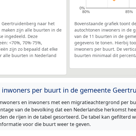
0%
80%
85%
 Geertruidenberg naar het
Bovenstaande grafiek toont de
 maken zijn alle buurten in de
autochtonen inwoners in de g
se ingedeeld. Deze
van de 11 buurten in de gemee
ieën: <70%, 70%-75%,
gegevens te tonen. Hierbij to
ën zijn zo bepaald dat elke
inwoners per buurt. De vertic
or alle buurten in Nederland
buurten minimaal dit percen
n inwoners per buurt in de gemeente Geertr
nwoners en inwoners met een migratieachtergrond per buur
ntage van de bevolking dat een Nederlandse herkomst heef
n de rijen in de tabel gesorteerd. De tabel kan gefilterd 
nformatie voor die buurt weer te geven.