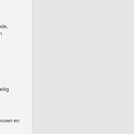
ade,
n
ilig
thoven en