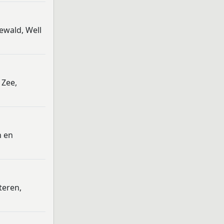
ewald, Well
 Zee,
n en
teren,