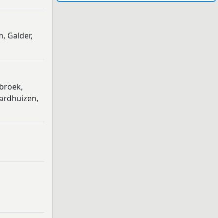
, Galder,
nbroek,
aardhuizen,