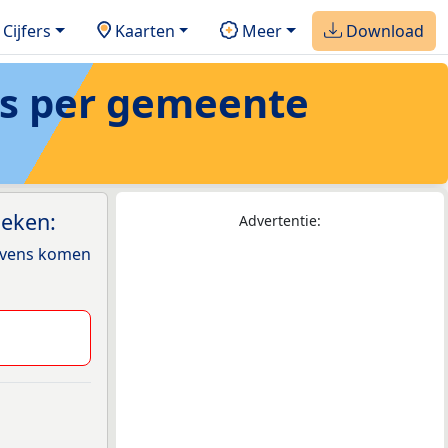
Cijfers
Kaarten
Meer
Download
s
per
gemeente
oeken:
Advertentie:
gevens komen