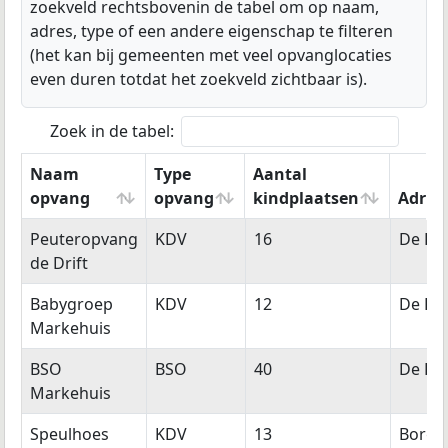
zoekveld rechtsbovenin de tabel om op naam,
adres, type of een andere eigenschap te filteren
(het kan bij gemeenten met veel opvanglocaties
even duren totdat het zoekveld zichtbaar is).
Zoek in de tabel:
Naam
Type
Aantal
opvang
opvang
kindplaatsen
Adres
Naam
Type
Aantal
Adres
Peuteropvang
KDV
16
De Pol
opvang
opvang
kindplaatsen
de Drift
Babygroep
KDV
12
De Pol
Markehuis
BSO
BSO
40
De Pol
Markehuis
Speulhoes
KDV
13
Borge