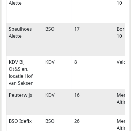
Alette
10
Speulhoes
BSO
17
Borge
Alette
10
KDV Bij
KDV
8
Veldw
Ot&Sien,
locatie Hof
van Saksen
Peuterwijs
KDV
16
Mens
Alting
BSO Idefix
BSO
26
Mens
Alting