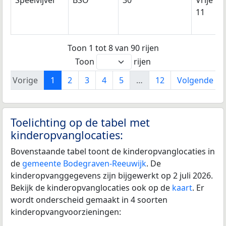
Speelvijver
BSO
30
Vrije N
11
Toon 1 tot 8 van 90 rijen
Toon
rijen
Vorige
1
2
3
4
5
…
12
Volgende
Toelichting op de tabel met
kinderopvanglocaties:
Bovenstaande tabel toont de kinderopvanglocaties in
de
gemeente Bodegraven-Reeuwijk
. De
kinderopvanggegevens zijn bijgewerkt op 2 juli 2026.
Bekijk de kinderopvanglocaties ook op de
kaart
. Er
wordt onderscheid gemaakt in 4 soorten
kinderopvangvoorzieningen: