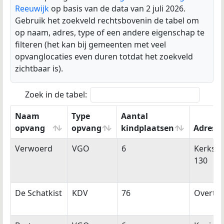
Reeuwijk
op basis van de data van 2 juli 2026.
Gebruik het zoekveld rechtsbovenin de tabel om
op naam, adres, type of een andere eigenschap te
filteren (het kan bij gemeenten met veel
opvanglocaties even duren totdat het zoekveld
zichtbaar is).
Zoek in de tabel:
Naam
Type
Aantal
opvang
opvang
kindplaatsen
Adres
Naam
Type
Aantal
Adres
Verwoerd
VGO
6
Kerkstr
opvang
opvang
kindplaatsen
130
De Schatkist
KDV
76
Overtoc