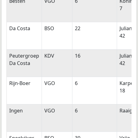
Besten
VGO
6
Konings
7
Da Costa
BSO
22
Julianas
42
Peutergroep
KDV
16
Julianas
Da Costa
42
Rijn-Boer
VGO
6
Karperl
18
Ingen
VGO
6
Raaigra