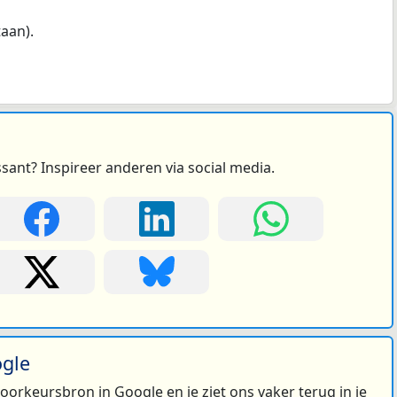
taan).
ssant? Inspireer anderen via social media.
ogle
 voorkeursbron in Google en je ziet ons vaker terug in je