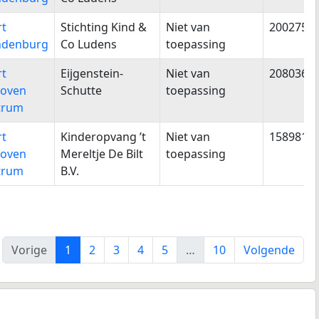
rt
Stichting Kind &
Niet van
2002758
ndenburg
Co Ludens
toepassing
rt
Eijgenstein-
Niet van
2080361
hoven
Schutte
toepassing
trum
rt
Kinderopvang ’t
Niet van
1589816
hoven
Mereltje De Bilt
toepassing
trum
B.V.
Vorige
1
2
3
4
5
…
10
Volgende