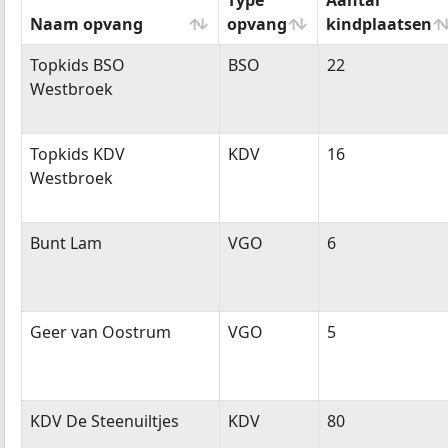
Type
Aantal
Naam opvang
opvang
kindplaatsen
Naam opvang
Type
Aantal
Topkids BSO
BSO
22
opvang
kindplaatsen
Westbroek
Topkids KDV
KDV
16
Westbroek
Bunt Lam
VGO
6
Geer van Oostrum
VGO
5
KDV De Steenuiltjes
KDV
80