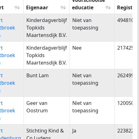
Voorschoolse
rt
Eigenaar
educatie
Registr
rt
Eigenaar
Voorschoolse
Registr
rt
Kinderdagverblijf
Niet van
4948101
educatie
tbroek
Topkids
toepassing
n
Maartensdijk B.V.
rt
Kinderdagverblijf
Nee
2174259
tbroek
Topkids
n
Maartensdijk B.V.
rt
Bunt Lam
Niet van
2624991
tbroek
toepassing
n
rt
Geer van
Niet van
1200508
tbroek
Oostrum
toepassing
n
rt
Stichting Kind &
Ja
2238227
ndenburg
Co Ludens