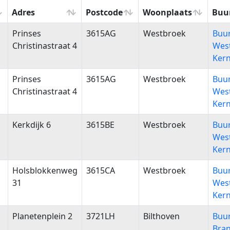
Adres
Postcode
Woonplaats
Buu
Adres
Postcode
Woonplaats
Buu
Prinses
3615AG
Westbroek
Buu
Christinastraat 4
Wes
Ker
Prinses
3615AG
Westbroek
Buu
Christinastraat 4
Wes
Ker
Kerkdijk 6
3615BE
Westbroek
Buu
Wes
Ker
Holsblokkenweg
3615CA
Westbroek
Buu
31
Wes
Ker
Planetenplein 2
3721LH
Bilthoven
Buu
Bra