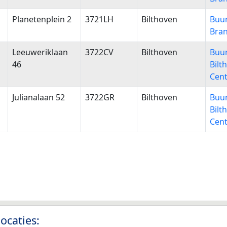
Planetenplein 2
3721LH
Bilthoven
Buu
Bra
Leeuweriklaan
3722CV
Bilthoven
Buu
46
Bilt
Cen
Julianalaan 52
3722GR
Bilthoven
Buu
Bilt
Cen
ocaties: