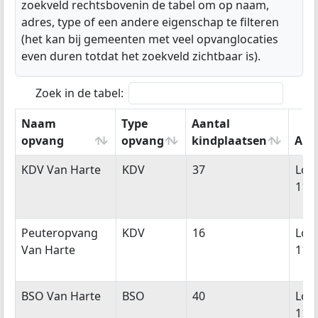
zoekveld rechtsbovenin de tabel om op naam,
adres, type of een andere eigenschap te filteren
(het kan bij gemeenten met veel opvanglocaties
even duren totdat het zoekveld zichtbaar is).
Zoek in de tabel:
Naam
Type
Aantal
opvang
opvang
kindplaatsen
Adr
Naam
Type
Aantal
Adr
KDV Van Harte
KDV
37
Loe
opvang
opvang
kindplaatsen
11a
Peuteropvang
KDV
16
Loe
Van Harte
11a
BSO Van Harte
BSO
40
Loe
11a