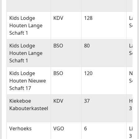
Kids Lodge
KDV
128
Lan
Houten Lange
Scha
Schaft 1
Kids Lodge
BSO
80
Lan
Houten Lange
Scha
Schaft 1
Kids Lodge
BSO
120
Nie
Houten Nieuwe
Scha
Schaft 17
Kiekeboe
KDV
37
Hoe
Kabouterkasteel
31
Verhoeks
VGO
6
Lin
3