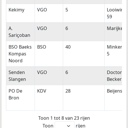
Kekimy
VGO
5
Looiwinke
59
A.
VGO
6
Marijkest
Sariçoban
BSO Baeks
BSO
40
Minkenbe
Kompas
5
Noord
Senden
VGO
6
Doctor
Slangen
Beckersst
PO De
KDV
28
Beijenswe
Bron
Toon 1 tot 8 van 23 rijen
Toon
rijen