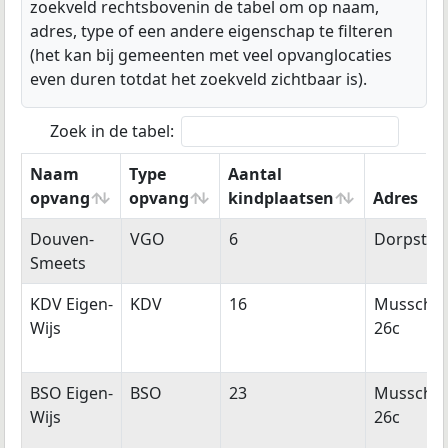
zoekveld rechtsbovenin de tabel om op naam,
adres, type of een andere eigenschap te filteren
(het kan bij gemeenten met veel opvanglocaties
even duren totdat het zoekveld zichtbaar is).
Zoek in de tabel:
Naam
Type
Aantal
opvang
opvang
kindplaatsen
Adres
Naam
Type
Aantal
Adres
Douven-
VGO
6
Dorpstraa
opvang
opvang
kindplaatsen
Smeets
KDV Eigen-
KDV
16
Mussche
Wijs
26c
BSO Eigen-
BSO
23
Mussche
Wijs
26c