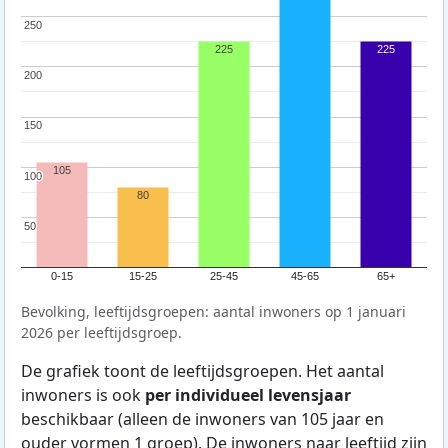
250
250
225
225
200
200
150
150
105
100
100
80
50
50
0-15
15-25
25-45
45-65
65+
Bevolking, leeftijdsgroepen: aantal inwoners op 1 januari
2026 per leeftijdsgroep.
De grafiek toont de leeftijdsgroepen. Het aantal
inwoners is ook
per individueel levensjaar
beschikbaar (alleen de inwoners van 105 jaar en
ouder vormen 1 groep). De inwoners naar leeftijd zijn