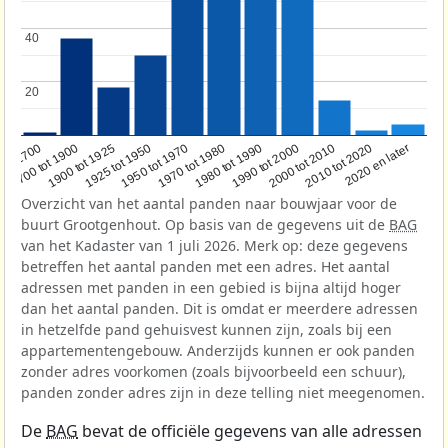
40
40
20
20
1950 tot 1970
1990 tot 2000
1900 tot 1925
2020 en later
1970 tot 1980
oor 1700
2000 tot 2010
1925 tot 1950
1980 tot 1990
1700 tot 1900
2010 tot 2020
Overzicht van het aantal panden naar bouwjaar voor de
buurt Grootgenhout. Op basis van de gegevens uit de
BAG
van het Kadaster van 1 juli 2026. Merk op: deze gegevens
betreffen het aantal panden met een adres. Het aantal
adressen met panden in een gebied is bijna altijd hoger
dan het aantal panden. Dit is omdat er meerdere adressen
in hetzelfde pand gehuisvest kunnen zijn, zoals bij een
appartementengebouw. Anderzijds kunnen er ook panden
zonder adres voorkomen (zoals bijvoorbeeld een schuur),
panden zonder adres zijn in deze telling niet meegenomen.
De
BAG
bevat de officiële gegevens van alle adressen