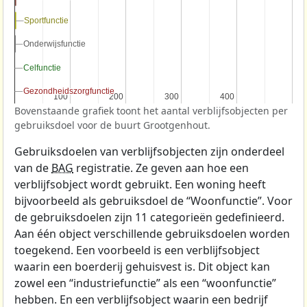
Sportfunctie
Sportfunctie
Onderwijsfunctie
Onderwijsfunctie
Celfunctie
Celfunctie
Gezondheidszorgfunctie
Gezondheidszorgfunctie
100
100
200
200
300
300
400
400
Bovenstaande grafiek toont het aantal verblijfsobjecten per
gebruiksdoel voor de buurt Grootgenhout.
Gebruiksdoelen van verblijfsobjecten zijn onderdeel
van de
BAG
registratie. Ze geven aan hoe een
verblijfsobject wordt gebruikt. Een woning heeft
bijvoorbeeld als gebruiksdoel de “Woonfunctie”. Voor
de gebruiksdoelen zijn 11 categorieën gedefinieerd.
Aan één object verschillende gebruiksdoelen worden
toegekend. Een voorbeeld is een verblijfsobject
waarin een boerderij gehuisvest is. Dit object kan
zowel een “industriefunctie” als een “woonfunctie”
hebben. En een verblijfsobject waarin een bedrijf