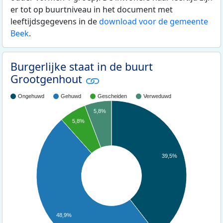
er tot op buurtniveau in het document met
leeftijdsgegevens in de
download voor de gemeente
Beek
.
Burgerlijke staat in de buurt
Grootgenhout
Ongehuwd
Gehuwd
Gescheiden
Verweduwd
5,8%
5,8%
39,5%
48,9%