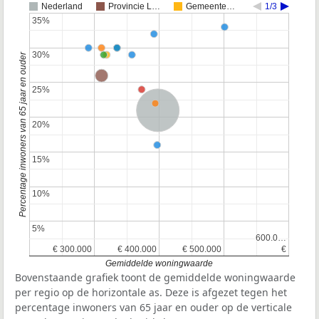
Nederland
Provincie L…
Gemeente…
1/3
35%
35%
30%
30%
Percentage inwoners van 65 jaar en ouder
25%
25%
Nederland
20%
20%
15%
15%
10%
10%
5%
5%
600.0…
600.0…
€ 300.000
€ 300.000
€ 400.000
€ 400.000
€ 500.000
€ 500.000
€
€
Gemiddelde woningwaarde
Bovenstaande grafiek toont de gemiddelde woningwaarde
per regio op de horizontale as. Deze is afgezet tegen het
percentage inwoners van 65 jaar en ouder op de verticale