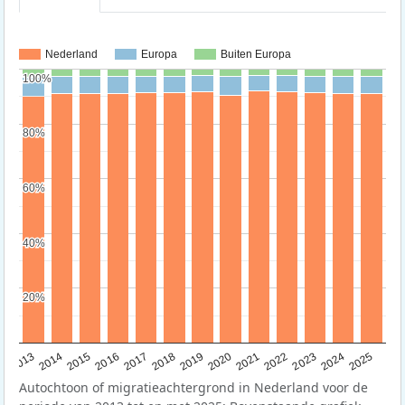
Nederland
Europa
Buiten Europa
100%
100%
80%
80%
60%
60%
40%
40%
20%
20%
2015
2014
2021
2013
2020
2019
2018
2025
2017
2024
2023
2016
2022
Autochtoon of migratieachtergrond in Nederland voor de