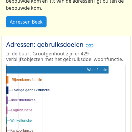
bebouwde kom en 1% van de adressen ligt buiten de
bebouwde kom.
Adressen Beek
Adressen: gebruiksdoelen
In de buurt Grootgenhout zijn er 429
verblijfsobjecten met het gebruiksdoel woonfunctie.
Woonfunctie
Bijeenkomstfunctie
Bijeenkomstfunctie
Overige gebruiksfunctie
Overige gebruiksfunctie
Industriefunctie
Industriefunctie
Logiesfunctie
Logiesfunctie
Winkelfunctie
Winkelfunctie
Kantoorfunctie
Kantoorfunctie