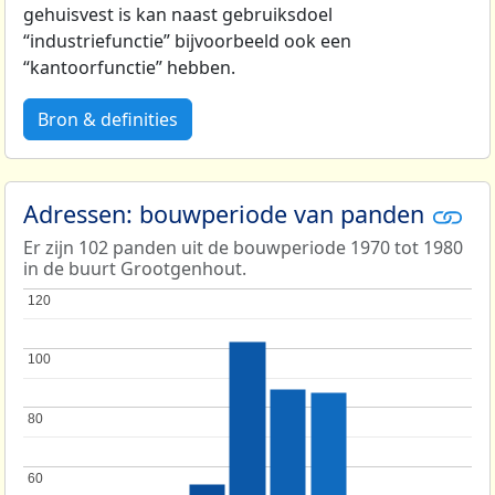
gehuisvest is kan naast gebruiksdoel
“industriefunctie” bijvoorbeeld ook een
“kantoorfunctie” hebben.
Bron & definities
Adressen: bouwperiode van panden
Er zijn 102 panden uit de bouwperiode 1970 tot 1980
in de buurt Grootgenhout.
120
120
100
100
80
80
60
60