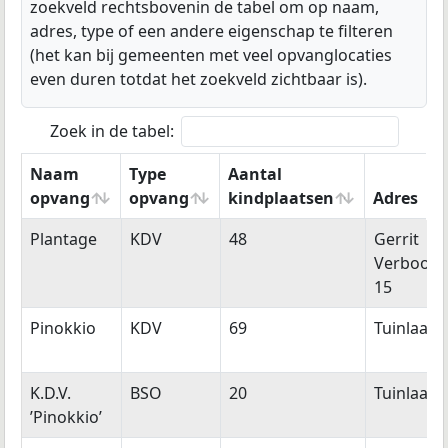
zoekveld rechtsbovenin de tabel om op naam,
adres, type of een andere eigenschap te filteren
(het kan bij gemeenten met veel opvanglocaties
even duren totdat het zoekveld zichtbaar is).
Zoek in de tabel:
Naam
Type
Aantal
opvang
opvang
kindplaatsen
Adres
Naam
Type
Aantal
Adres
Plantage
KDV
48
Gerrit
opvang
opvang
kindplaatsen
Verboons
15
Pinokkio
KDV
69
Tuinlaan 
K.D.V.
BSO
20
Tuinlaan 
’Pinokkio’