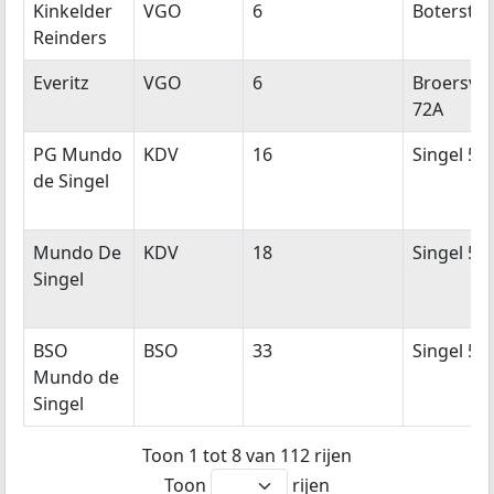
Kinkelder
VGO
6
Boterstra
Reinders
Everitz
VGO
6
Broersves
72A
PG Mundo
KDV
16
Singel 5
de Singel
Mundo De
KDV
18
Singel 5
Singel
BSO
BSO
33
Singel 5
Mundo de
Singel
Toon 1 tot 8 van 112 rijen
Toon
rijen