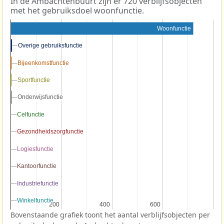
In de Ambachtenbuurt zijn er 720 verblijfsobjecten
met het gebruiksdoel woonfunctie.
Woonfunctie
Overige gebruiksfunctie
Overige gebruiksfunctie
Bijeenkomstfunctie
Bijeenkomstfunctie
Sportfunctie
Sportfunctie
Onderwijsfunctie
Onderwijsfunctie
Celfunctie
Celfunctie
Gezondheidszorgfunctie
Gezondheidszorgfunctie
Logiesfunctie
Logiesfunctie
Kantoorfunctie
Kantoorfunctie
Industriefunctie
Industriefunctie
Winkelfunctie
Winkelfunctie
200
200
400
400
600
600
Bovenstaande grafiek toont het aantal verblijfsobjecten per