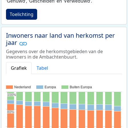
‘Gehuwd‘, ‘Gescheiden‘ en ‘Verweduwd‘.
Toelichting
Inwoners naar land van herkomst per
jaar
Gegevens over de herkomstgebieden van de
inwoners in de Ambachtenbuurt.
Grafiek
Tabel
Nederland
Europa
Buiten Europa
100%
100%
80%
80%