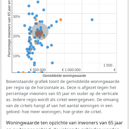
Percentage inwoners van 65 jaar en ouder
30%
30%
Nederland
Provincie Zuid-Holland
20%
20%
10%
10%
1.500…
1.500…
€ 500.000
€ 500.000
€ 1.000.000
€ 1.000.000
€
€
Gemiddelde woningwaarde
Bovenstaande grafiek toont de gemiddelde woningwaarde
per regio op de horizontale as. Deze is afgezet tegen het
percentage inwoners van 65 jaar en ouder op de verticale
as. Iedere regio wordt als cirkel weergegeven. De omvang
van de cirkels hangt af van het aantal woningen in een
gebied: hoe meer woningen, hoe groter de cirkel.
Woningwaarde ten opzichte van inwoners van 65 jaar