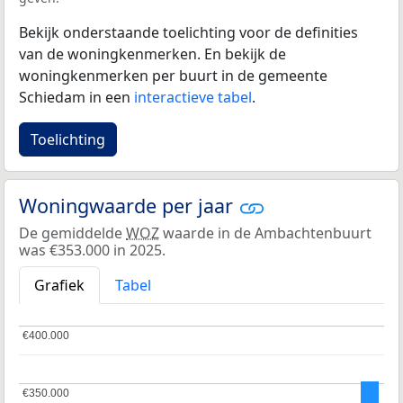
Bekijk onderstaande toelichting voor de definities
van de woningkenmerken. En bekijk de
woningkenmerken per buurt in de gemeente
Schiedam in een
interactieve tabel
.
Toelichting
Woningwaarde per jaar
De gemiddelde
WOZ
waarde in de Ambachtenbuurt
was €353.000 in 2025.
Grafiek
Tabel
€400.000
€400.000
€350.000
€350.000