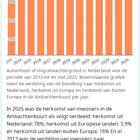
60%
60%
40%
40%
20%
20%
2015
2014
2021
2013
2020
2019
2018
2025
2017
2024
2023
2016
2022
Autochtoon of migratieachtergrond in Nederland voor de
periode van 2013 tot en met 2025: Bovenstaande grafiek
toont de verdeling van de bevolking naar herkomst uit
Nederland, herkomst uit Europa en herkomst van buiten
Europa in de Ambachtenbuurt per jaar.
In 2025 was de herkomst van inwoners in de
Ambachtenbuurt als volgt verdeeld: herkomst uit
Nederland: 78%, herkomst uit Europese landen: 5,9%
en herkomst uit landen buiten Europa: 16% En in
2013 was de verdeling van inwoners naar