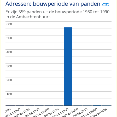
Adressen: bouwperiode van panden
Er zijn 559 panden uit de bouwperiode 1980 tot 1990
in de Ambachtenbuurt.
600
600
500
500
400
400
300
300
200
200
100
100
1950 tot 1970
1990 tot 2000
1900 tot 1925
2020 en later
1970 tot 1980
oor 1700
2000 tot 2010
1925 tot 1950
1980 tot 1990
1700 tot 1900
2010 tot 2020