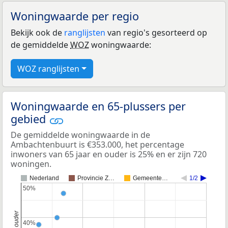
Woningwaarde per regio
Bekijk ook de
ranglijsten
van regio's gesorteerd op
de gemiddelde
WOZ
woningwaarde:
WOZ ranglijsten
Woningwaarde en 65-plussers per
gebied
De gemiddelde woningwaarde in de
Ambachtenbuurt is €353.000, het percentage
inwoners van 65 jaar en ouder is 25% en er zijn 720
woningen.
Nederland
Provincie Z…
Gemeente…
1/2
50%
50%
40%
40%