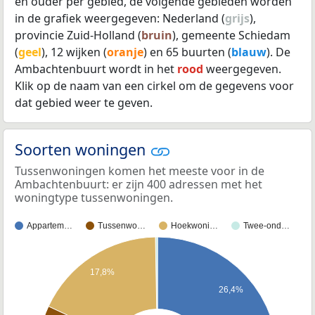
en ouder per gebied, de volgende gebieden worden
in de grafiek weergegeven: Nederland (
grijs
),
provincie Zuid-Holland (
bruin
), gemeente Schiedam
(
geel
), 12 wijken (
oranje
) en 65 buurten (
blauw
). De
Ambachtenbuurt wordt in het
rood
weergegeven.
Klik op de naam van een cirkel om de gegevens voor
dat gebied weer te geven.
Soorten woningen
Tussenwoningen komen het meeste voor in de
Ambachtenbuurt: er zijn 400 adressen met het
woningtype tussenwoningen.
Appartem…
Tussenwo…
Hoekwoni…
Twee-ond…
17,8%
26,4%