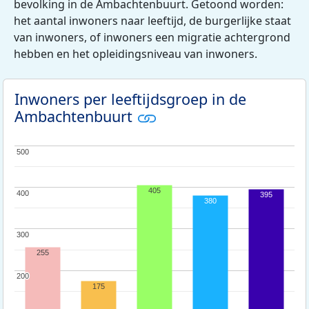
bevolking in de Ambachtenbuurt. Getoond worden:
het aantal inwoners naar leeftijd, de burgerlijke staat
van inwoners, of inwoners een migratie achtergrond
hebben en het opleidingsniveau van inwoners.
Inwoners per leeftijdsgroep in de
Ambachtenbuurt
500
500
405
400
400
395
380
300
300
255
200
200
175