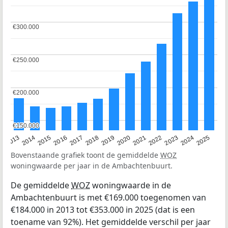
€300.000
€300.000
€250.000
€250.000
€200.000
€200.000
€150.000
€150.000
2015
2021
2014
2020
2013
2019
2025
2018
2024
2017
2023
2016
2022
Bovenstaande grafiek toont de gemiddelde
WOZ
woningwaarde per jaar in de Ambachtenbuurt.
De gemiddelde
WOZ
woningwaarde in de
Ambachtenbuurt is met €169.000 toegenomen van
€184.000 in 2013 tot €353.000 in 2025 (dat is een
toename van 92%). Het gemiddelde verschil per jaar