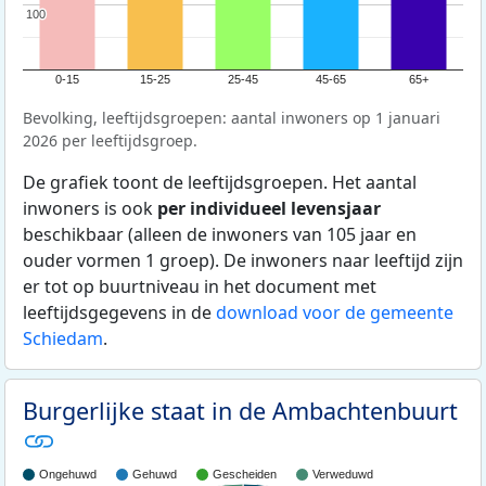
100
100
0-15
15-25
25-45
45-65
65+
Bevolking, leeftijdsgroepen: aantal inwoners op 1 januari
2026 per leeftijdsgroep.
De grafiek toont de leeftijdsgroepen. Het aantal
inwoners is ook
per individueel levensjaar
beschikbaar (alleen de inwoners van 105 jaar en
ouder vormen 1 groep). De inwoners naar leeftijd zijn
er tot op buurtniveau in het document met
leeftijdsgegevens in de
download voor de gemeente
Schiedam
.
Burgerlijke staat in de Ambachtenbuurt
Ongehuwd
Gehuwd
Gescheiden
Verweduwd