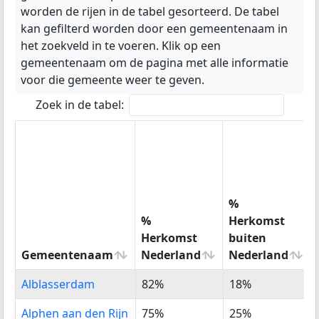
worden de rijen in de tabel gesorteerd. De tabel
kan gefilterd worden door een gemeentenaam in
het zoekveld in te voeren. Klik op een
gemeentenaam om de pagina met alle informatie
voor die gemeente weer te geven.
Zoek in de tabel:
%
%
Herkomst
Herkomst
buiten
Gemeentenaam
Nederland
Nederland
Gemeentenaam
%
%
Alblasserdam
82%
18%
Herkomst
Herkomst
Nederland
buiten
Alphen aan den Rijn
75%
25%