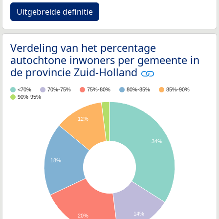
Uitgebreide definitie
Verdeling van het percentage
autochtone inwoners per gemeente in
de provincie Zuid-Holland
<70%
70%-75%
75%-80%
80%-85%
85%-90%
90%-95%
12%
34%
18%
14%
20%