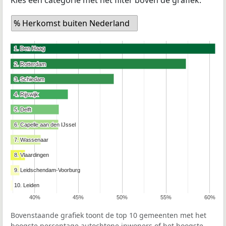
% Herkomst buiten Nederland
1. Den Haag
1. Den Haag
2. Rotterdam
2. Rotterdam
3. Schiedam
3. Schiedam
4. Rijswijk
4. Rijswijk
5. Delft
5. Delft
6. Capelle aan den IJssel
6. Capelle aan den IJssel
7. Wassenaar
7. Wassenaar
8. Vlaardingen
8. Vlaardingen
9. Leidschendam-Voorburg
9. Leidschendam-Voorburg
10. Leiden
10. Leiden
40%
45%
50%
55%
60%
Bovenstaande grafiek toont de top 10 gemeenten met het
hoogste percentage autochtone inwoners of het hoogste