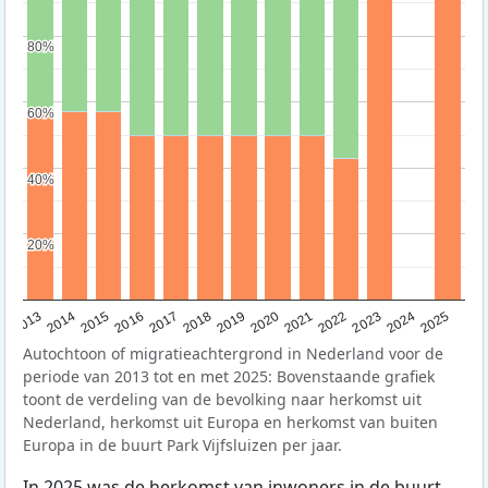
80%
80%
60%
60%
40%
40%
20%
20%
2015
2014
2021
2013
2020
2019
2018
2025
2017
2024
2023
2016
2022
Autochtoon of migratieachtergrond in Nederland voor de
periode van 2013 tot en met 2025: Bovenstaande grafiek
toont de verdeling van de bevolking naar herkomst uit
Nederland, herkomst uit Europa en herkomst van buiten
Europa in de buurt Park Vijfsluizen per jaar.
In 2025 was de herkomst van inwoners in de buurt