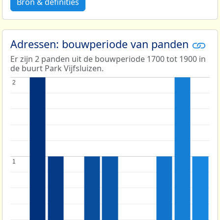
Bron & definities
Adressen: bouwperiode van panden
Er zijn 2 panden uit de bouwperiode 1700 tot 1900 in
de buurt Park Vijfsluizen.
2
2
1
1