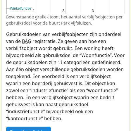
Winkelfunctie
Winkelfunctie
1
1
2
2
3
3
Bovenstaande grafiek toont het aantal verblijfsobjecten per
gebruiksdoel voor de buurt Park Vijfsluizen.
Gebruiksdoelen van verblijfsobjecten zijn onderdeel
van de
BAG
registratie. Ze geven aan hoe een
verblijfsobject wordt gebruikt. Een woning heeft
bijvoorbeeld als gebruiksdoel de “Woonfunctie”. Voor
de gebruiksdoelen zijn 11 categorieën gedefinieerd.
Aan één object verschillende gebruiksdoelen worden
toegekend. Een voorbeeld is een verblijfsobject
waarin een boerderij gehuisvest is. Dit object kan
zowel een “industriefunctie” als een “woonfunctie”
hebben. En een verblijfsobject waarin een bedrijf
gehuisvest is kan naast gebruiksdoel
“industriefunctie” bijvoorbeeld ook een
“kantoorfunctie” hebben.