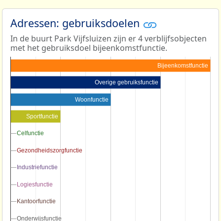
Adressen: gebruiksdoelen
In de buurt Park Vijfsluizen zijn er 4 verblijfsobjecten
met het gebruiksdoel bijeenkomstfunctie.
Bijeenkomstfunctie
Overige gebruiksfunctie
Woonfunctie
Sportfunctie
Celfunctie
Celfunctie
Gezondheidszorgfunctie
Gezondheidszorgfunctie
Industriefunctie
Industriefunctie
Logiesfunctie
Logiesfunctie
Kantoorfunctie
Kantoorfunctie
Onderwijsfunctie
Onderwijsfunctie