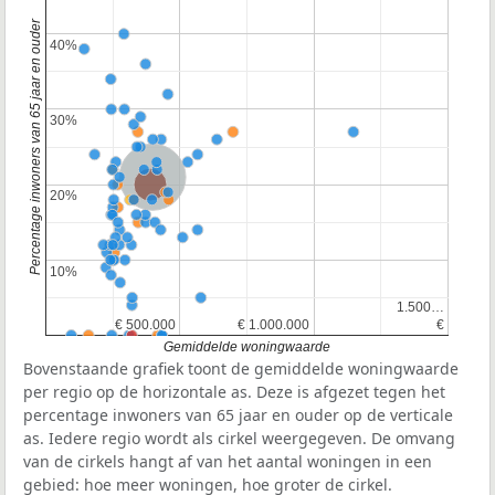
Percentage inwoners van 65 jaar en ouder
40%
40%
30%
30%
Nederland
Provincie Zuid-Holland
20%
20%
10%
10%
1.500…
1.500…
€ 500.000
€ 500.000
€ 1.000.000
€ 1.000.000
€
€
Gemiddelde woningwaarde
Bovenstaande grafiek toont de gemiddelde woningwaarde
per regio op de horizontale as. Deze is afgezet tegen het
percentage inwoners van 65 jaar en ouder op de verticale
as. Iedere regio wordt als cirkel weergegeven. De omvang
van de cirkels hangt af van het aantal woningen in een
gebied: hoe meer woningen, hoe groter de cirkel.