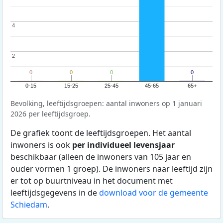
4
4
2
2
0
0
0
0
0
0
0
0
0-15
15-25
25-45
45-65
65+
Bevolking, leeftijdsgroepen: aantal inwoners op 1 januari
2026 per leeftijdsgroep.
De grafiek toont de leeftijdsgroepen. Het aantal
inwoners is ook
per individueel levensjaar
beschikbaar (alleen de inwoners van 105 jaar en
ouder vormen 1 groep). De inwoners naar leeftijd zijn
er tot op buurtniveau in het document met
leeftijdsgegevens in de
download voor de gemeente
Schiedam
.