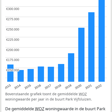
€300.000
€300.000
€275.000
€275.000
€250.000
€250.000
€225.000
€225.000
€200.000
€200.000
€175.000
€175.000
€150.000
€150.000
2013
2014
2015
2016
2017
2018
2019
2020
2021
2022
Bovenstaande grafiek toont de gemiddelde
WOZ
woningwaarde per jaar in de buurt Park Vijfsluizen.
De gemiddelde
WOZ
woningwaarde in de buurt Park