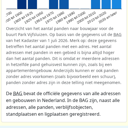
1950 tot 1970
1990 tot 2000
1900 tot 1925
2020 en later
1970 tot 1980
oor 1700
2000 tot 2010
1925 tot 1950
1980 tot 1990
1700 tot 1900
2010 tot 2020
Overzicht van het aantal panden naar bouwjaar voor de
buurt Park Vijfsluizen. Op basis van de gegevens uit de
BAG
van het Kadaster van 1 juli 2026. Merk op: deze gegevens
betreffen het aantal panden met een adres. Het aantal
adressen met panden in een gebied is bijna altijd hoger
dan het aantal panden. Dit is omdat er meerdere adressen
in hetzelfde pand gehuisvest kunnen zijn, zoals bij een
appartementengebouw. Anderzijds kunnen er ook panden
zonder adres voorkomen (zoals bijvoorbeeld een schuur),
panden zonder adres zijn in deze telling niet meegenomen.
De
BAG
bevat de officiële gegevens van alle adressen
en gebouwen in Nederland. In de BAG zijn, naast alle
adressen, alle panden, verblijfsobjecten,
standplaatsen en ligplaatsen geregistreerd.