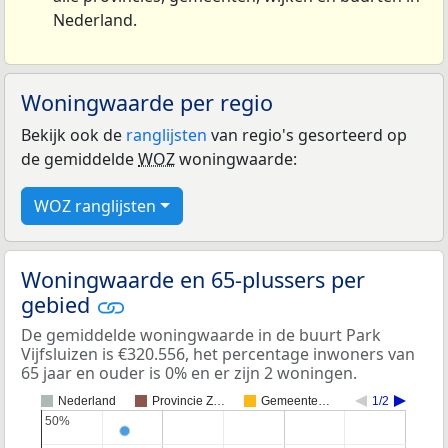
Nederland.
Woningwaarde per regio
Bekijk ook de
ranglijsten
van regio's gesorteerd op
de gemiddelde
WOZ
woningwaarde:
WOZ ranglijsten
Woningwaarde en 65-plussers per
gebied
De gemiddelde woningwaarde in de buurt Park
Vijfsluizen is €320.556, het percentage inwoners van
65 jaar en ouder is 0% en er zijn 2 woningen.
Nederland
Provincie Z…
Gemeente…
1/2
50%
50%