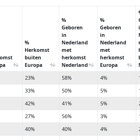
%
%
Geboren
Geboren
in
in
%
Nederland
Nederland
Herkomst
met
met
komst
buiten
herkomst
herkomst
pa
Europa
Nederland
Europa
%
%
%
23%
58%
4%
komst
Herkomst
Geboren
Geboren
pa
buiten
in
in
33%
50%
5%
Europa
Nederland
Nederland
42%
41%
5%
met
met
herkomst
herkomst
27%
56%
3%
Nederland
Europa
40%
40%
4%