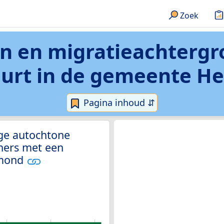
Zoek
on en migratieachterg
uurt in de gemeente H
Pagina inhoud ⇵
ge autochtone
ners met een
lmond