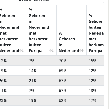
%
%
Geboren
Geboren
%
in
in
Geboren
Nederland
Nederland
buiten
met
met
%
Nederland
herkomst
herkomst
Geboren
met
buiten
buiten
in
herkomst
Nederland
Europa
Nederland
Europa
%
%
%
%
12%
7%
70%
15%
Geboren
Geboren
Geboren
Geboren
in
in
in
buiten
19%
14%
69%
12%
Nederland
Nederland
Nederland
Nederlan
26%
21%
67%
12%
met
met
met
herkomst
herkomst
herkomst
11%
7%
67%
13%
buiten
buiten
Europa
Nederland
Europa
23%
19%
62%
17%