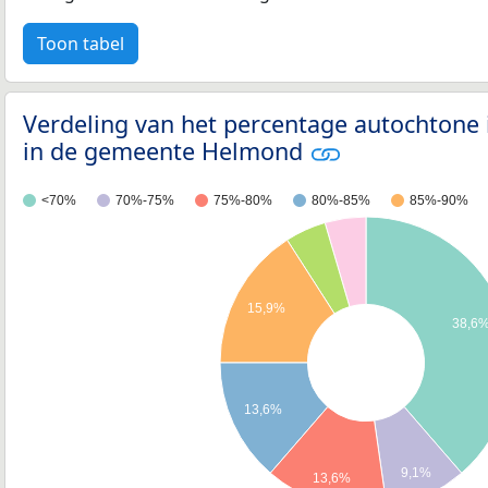
Toon tabel
Verdeling van het percentage autochtone
in de gemeente Helmond
<70%
70%-75%
75%-80%
80%-85%
85%-90%
15,9%
38,6
13,6%
9,1%
13,6%