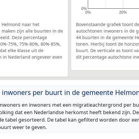
0%
0%
20%
e Helmond naar het
Bovenstaande grafiek toont de
 maken zijn alle buurten in de
autochtonen inwoners in de g
eeld. Deze percentage
44 buurten in de gemeente He
, 70%-75%, 75%-80%, 80%-85%,
tonen. Hierbij toont de horiz
t elke klasse uit de
buurt. De verticale as toont 
en in Nederland ongeveer even
dit percentage autochtone i
an inwoners per buurt in de gemeente Helmo
inwoners en inwoners met een migratieachtergrond per buu
lking dat een Nederlandse herkomst heeft bekend zijn. De
 tabel gesorteerd. De tabel kan gefilterd worden door een
buurt weer te geven.