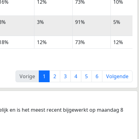
16%
12%
73%
10%
8%
3%
91%
5%
18%
12%
73%
12%
Vorige
1
2
3
4
5
6
Volgende
lijk en is het meest recent bijgewerkt op maandag 8