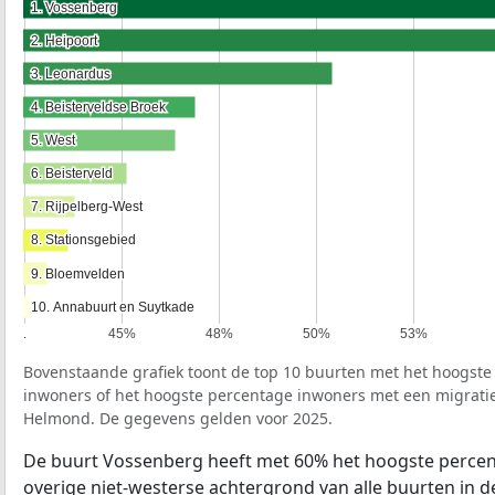
1. Vossenberg
1. Vossenberg
2. Heipoort
2. Heipoort
3. Leonardus
3. Leonardus
4. Beisterveldse Broek
4. Beisterveldse Broek
5. West
5. West
6. Beisterveld
6. Beisterveld
7. Rijpelberg-West
7. Rijpelberg-West
8. Stationsgebied
8. Stationsgebied
9. Bloemvelden
9. Bloemvelden
10. Annabuurt en Suytkade
10. Annabuurt en Suytkade
.
45%
48%
50%
53%
Bovenstaande grafiek toont de top 10 buurten met het hoogst
inwoners of het hoogste percentage inwoners met een migrat
Helmond. De gegevens gelden voor 2025.
De buurt Vossenberg heeft met 60% het hoogste perce
overige niet-westerse achtergrond van alle buurten in