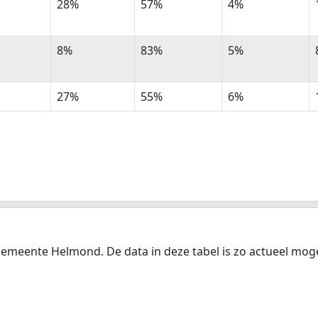
28%
57%
4%
8%
83%
5%
27%
55%
6%
emeente Helmond. De data in deze tabel is zo actueel moge