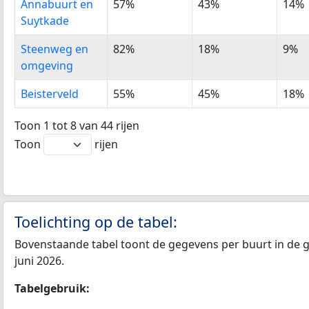
Annabuurt en
57%
43%
14%
Suytkade
Steenweg en
82%
18%
9%
omgeving
Beisterveld
55%
45%
18%
Toon 1 tot 8 van 44 rijen
Toon
rijen
Toelichting op de tabel:
Bovenstaande tabel toont de gegevens per buurt in de g
juni 2026.
Tabelgebruik: