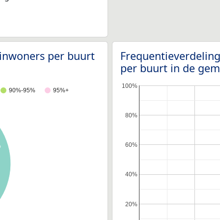
 inwoners per buurt
Frequentieverdelin
per buurt in de g
100%
90%-95%
95%+
80%
60%
%
40%
20%