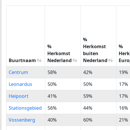
%
%
Herkomst
%
Herkomst
buiten
Her
Buurtnaam
Nederland
Nederland
Euro
Buurtnaam
%
%
%
Centrum
58%
42%
19%
Herkomst
Herkomst
Her
Nederland
buiten
Euro
Leonardus
50%
50%
17%
Nederland
Heipoort
41%
59%
17%
Stationsgebied
56%
44%
16%
Vossenberg
40%
60%
21%