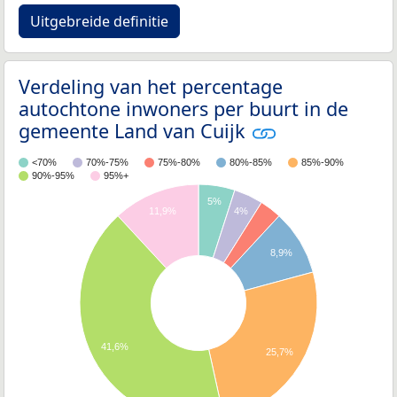
Uitgebreide definitie
Verdeling van het percentage
autochtone inwoners per buurt in de
gemeente Land van Cuijk
<70%
70%-75%
75%-80%
80%-85%
85%-90%
90%-95%
95%+
5%
11,9%
4%
8,9%
41,6%
25,7%