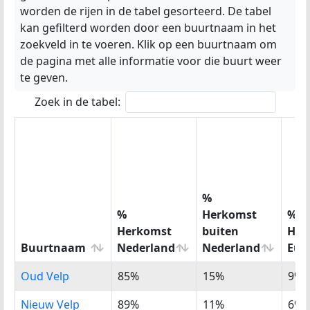
worden de rijen in de tabel gesorteerd. De tabel
kan gefilterd worden door een buurtnaam in het
zoekveld in te voeren. Klik op een buurtnaam om
de pagina met alle informatie voor die buurt weer
te geven.
Zoek in de tabel:
%
%
Herkomst
%
Herkomst
buiten
Her
Buurtnaam
Nederland
Nederland
Eur
Buurtnaam
%
%
%
Oud Velp
85%
15%
9%
Herkomst
Herkomst
Her
Nederland
buiten
Eur
Nieuw Velp
89%
11%
6%