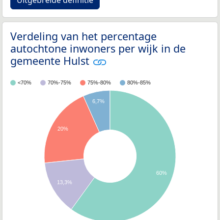
Verdeling van het percentage
autochtone inwoners per wijk in de
gemeente Hulst
<70%
70%-75%
75%-80%
80%-85%
6,7%
20%
60%
13,3%