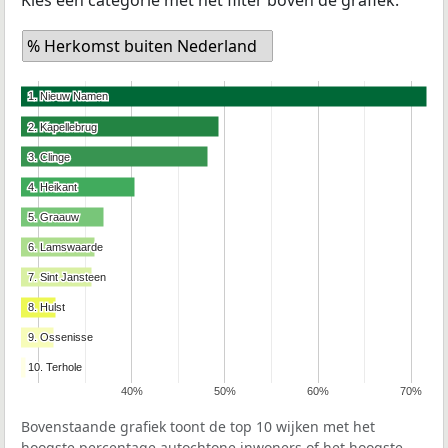
% Herkomst buiten Nederland
1. Nieuw Namen
1. Nieuw Namen
2. Kapellebrug
2. Kapellebrug
3. Clinge
3. Clinge
4. Heikant
4. Heikant
5. Graauw
5. Graauw
6. Lamswaarde
6. Lamswaarde
7. Sint Jansteen
7. Sint Jansteen
8. Hulst
8. Hulst
9. Ossenisse
9. Ossenisse
10. Terhole
10. Terhole
40%
50%
60%
70%
Bovenstaande grafiek toont de top 10 wijken met het
hoogste percentage autochtone inwoners of het hoogste