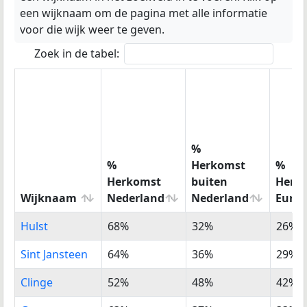
een wijknaam om de pagina met alle informatie
voor die wijk weer te geven.
Zoek in de tabel:
%
%
Herkomst
%
Herkomst
buiten
Herk
Wijknaam
Nederland
Nederland
Euro
Wijknaam
%
%
%
Hulst
68%
32%
26%
Herkomst
Herkomst
Herk
Nederland
buiten
Euro
Sint Jansteen
64%
36%
29%
Nederland
Clinge
52%
48%
42%