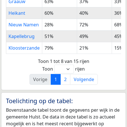
Graauw
63%
37%
33%
Heikant
60%
40%
36%
Nieuw Namen
28%
72%
68%
Kapellebrug
51%
49%
45%
Kloosterzande
79%
21%
15%
Toon 1 tot 8 van 15 rijen
Toon
rijen
Vorige
1
2
Volgende
Toelichting op de tabel:
Bovenstaande tabel toont de gegevens per wijk in de
gemeente Hulst. De data in deze tabel is zo actueel
mogelijk en is het meest recent bijgewerkt op