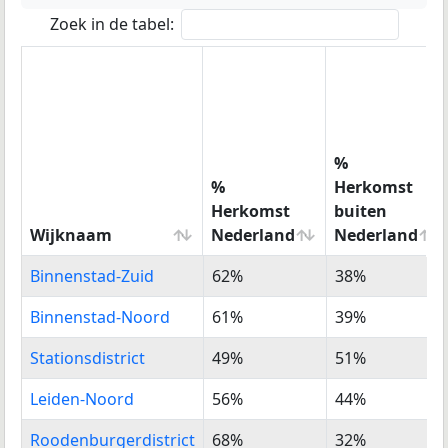
Zoek in de tabel:
%
%
Herkomst
Herkomst
buiten
Wijknaam
Nederland
Nederland
Wijknaam
%
%
Binnenstad-Zuid
62%
38%
Herkomst
Herkomst
Nederland
buiten
Binnenstad-Noord
61%
39%
Nederland
Stationsdistrict
49%
51%
Leiden-Noord
56%
44%
Roodenburgerdistrict
68%
32%