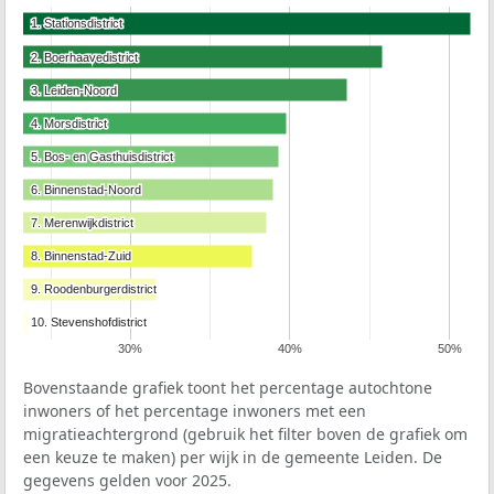
1. Stationsdistrict
1. Stationsdistrict
2. Boerhaavedistrict
2. Boerhaavedistrict
3. Leiden-Noord
3. Leiden-Noord
4. Morsdistrict
4. Morsdistrict
5. Bos- en Gasthuisdistrict
5. Bos- en Gasthuisdistrict
6. Binnenstad-Noord
6. Binnenstad-Noord
7. Merenwijkdistrict
7. Merenwijkdistrict
8. Binnenstad-Zuid
8. Binnenstad-Zuid
9. Roodenburgerdistrict
9. Roodenburgerdistrict
10. Stevenshofdistrict
10. Stevenshofdistrict
30%
40%
50%
Bovenstaande grafiek toont het percentage autochtone
inwoners of het percentage inwoners met een
migratieachtergrond (gebruik het filter boven de grafiek om
een keuze te maken) per wijk in de gemeente Leiden. De
gegevens gelden voor 2025.