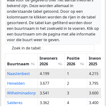
waarvoor de gegevens over het aantal inwoners
bekend zijn. Deze worden allemaal in
onderstaande tabel getoond. Door op een
kolomnaam te klikken worden de rijen in de tabel
gesorteerd. De tabel kan gefilterd worden door
een buurtnaam in het zoekveld in te voeren. Klik op
een buurtnaam om de pagina met alle informatie
voor die buurt weer te geven.
Zoek in de tabel:
Inwoners
Positie
Inwoner
Buurtnaam
2026
2026
2025
Buurtnaam
Inwoners
Positie
Inwoner
Naastenbest
4.199
1
4.215
2026
2026
2025
Heivelden
3.677
2
3.795
Wilhelminadorp
3.541
3
3.600
Salderes
3.362
4
3.400