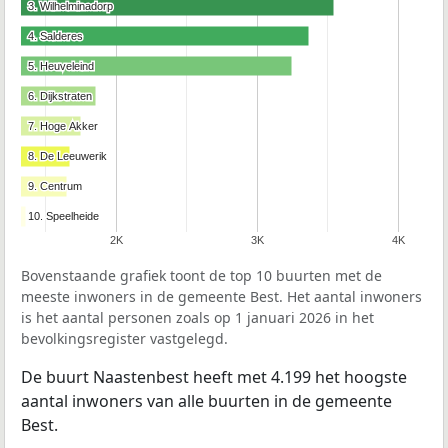
3. Wilhelminadorp
3. Wilhelminadorp
4. Salderes
4. Salderes
5. Heuveleind
5. Heuveleind
6. Dijkstraten
6. Dijkstraten
7. Hoge Akker
7. Hoge Akker
8. De Leeuwerik
8. De Leeuwerik
9. Centrum
9. Centrum
10. Speelheide
10. Speelheide
2K
3K
4K
Bovenstaande grafiek toont de top 10 buurten met de
meeste inwoners in de gemeente Best. Het aantal inwoners
is het aantal personen zoals op 1 januari 2026 in het
bevolkingsregister vastgelegd.
De buurt Naastenbest heeft met 4.199 het hoogste
aantal inwoners van alle buurten in de gemeente
Best.