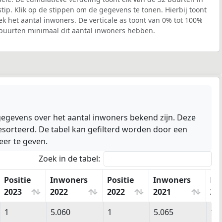
tip. Klik op de stippen om de gegevens te tonen. Hierbij toont
ek het aantal inwoners. De verticale as toont van 0% tot 100%
 buurten minimaal dit aantal inwoners hebben.
gegevens over het aantal inwoners bekend zijn. Deze
sorteerd. De tabel kan gefilterd worden door een
eer te geven.
Zoek in de tabel:
Positie
Inwoners
Positie
Inwoners
Pos
2023
2022
2022
2021
20
Positie
Inwoners
Positie
Inwoners
Po
1
5.060
1
5.065
1
2023
2022
2022
2021
20