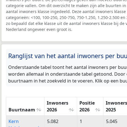
categorie vallen. Om dit overzicht te maken zijn alle buurten 
aantal inwoners klasse ingedeeld. Deze aantal inwoners klasse
categorieën: <100, 100-250, 250-750, 750-1.250, 1.250-2.500 en 
zo bepaald dat elke klasse uit de aantal inwoners klasse bij de 
Nederland ongeveer even groot is.
Ranglijst van het aantal inwoners per bu
Onderstaande tabel toont het aantal inwoners per buur
worden allemaal in onderstaande tabel getoond. Door o
buurtnaam in het zoekveld in te voeren. Klik op een b
Inwoners
Positie
Inwoner
Buurtnaam
2026
2026
2025
Buurtnaam
Inwoners
Positie
Inwoner
Kern
5.082
1
5.045
2026
2026
2025