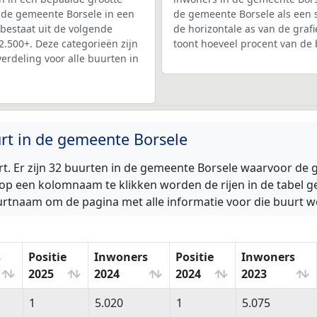
in de gemeente Borsele in een
de gemeente Borsele als een s
 bestaat uit de volgende
de horizontale as van de grafi
2.500+. Deze categorieën zijn
toont hoeveel procent van de
verdeling voor alle buurten in
urt in de gemeente Borsele
t. Er zijn 32 buurten in de gemeente Borsele waarvoor de 
p een kolomnaam te klikken worden de rijen in de tabel ge
uurtnaam om de pagina met alle informatie voor die buurt w
s
Positie
Inwoners
Positie
Inwoners
2025
2024
2024
2023
s
Positie
Inwoners
Positie
Inwoners
1
5.020
1
5.075
2025
2024
2024
2023