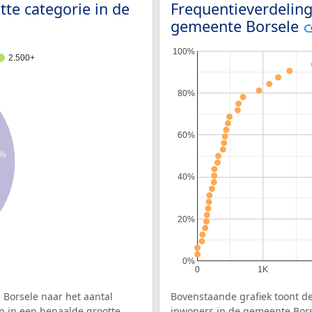
tte categorie in de
Frequentieverdeling
gemeente Borsele
100%
2.500+
80%
60%
9%
40%
20%
0%
0
1K
Borsele naar het aantal
Bovenstaande grafiek toont de
n in een bepaalde grootte
inwoners in de gemeente Borse