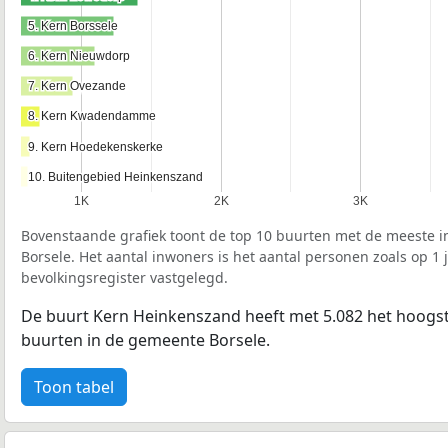
5. Kern Borssele
5. Kern Borssele
6. Kern Nieuwdorp
6. Kern Nieuwdorp
7. Kern Ovezande
7. Kern Ovezande
8. Kern Kwadendamme
8. Kern Kwadendamme
9. Kern Hoedekenskerke
9. Kern Hoedekenskerke
10. Buitengebied Heinkenszand
10. Buitengebied Heinkenszand
1K
2K
3K
Bovenstaande grafiek toont de top 10 buurten met de meeste 
Borsele. Het aantal inwoners is het aantal personen zoals op 1 
bevolkingsregister vastgelegd.
De buurt Kern Heinkenszand heeft met 5.082 het hoogst
buurten in de gemeente Borsele.
Toon tabel