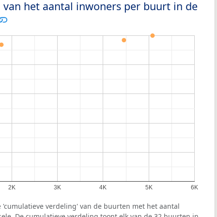
 van het aantal inwoners per buurt in de
2K
3K
4K
5K
6K
 'cumulatieve verdeling' van de buurten met het aantal
le. De cumulatieve verdeling toont elk van de 32 buurten in