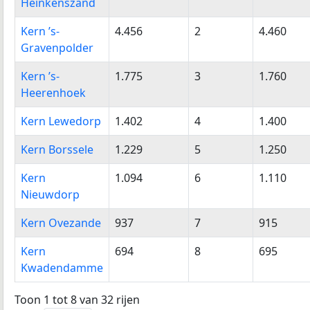
Heinkenszand
Kern ’s-
4.456
2
4.460
Gravenpolder
Kern ’s-
1.775
3
1.760
Heerenhoek
Kern Lewedorp
1.402
4
1.400
Kern Borssele
1.229
5
1.250
Kern
1.094
6
1.110
Nieuwdorp
Kern Ovezande
937
7
915
Kern
694
8
695
Kwadendamme
Toon 1 tot 8 van 32 rijen