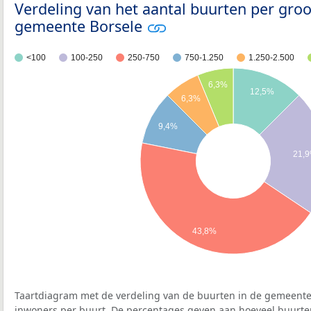
Verdeling van het aantal buurten per groo
gemeente Borsele
<100
100-250
250-750
750-1.250
1.250-2.500
6,3%
12,5%
6,3%
9,4%
21,
43,8%
Taartdiagram met de verdeling van de buurten in de gemeente 
inwoners per buurt. De percentages geven aan hoeveel buurte