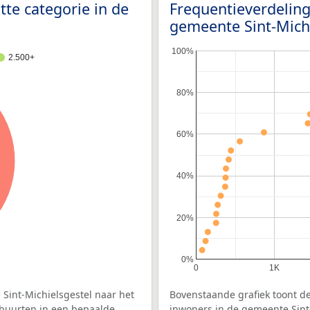
tte categorie in de
Frequentieverdeling
gemeente Sint-Mich
100%
2.500+
80%
60%
40%
20%
0%
0
1K
Sint-Michielsgestel naar het
Bovenstaande grafiek toont de
 buurten in een bepaalde
inwoners in de gemeente Sint-