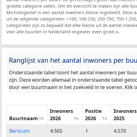
grootte categorie vallen. Om dit overzicht te maken zijn alle b
Michielsgestel in een aantal inwoners klasse ingedeeld. Deze a
uit de volgende categorieën: <100, 100-250, 250-750, 750-1.250
categorieën zijn zo bepaald dat elke klasse uit de aantal inwone
voor alle buurten in Nederland ongeveer even groot is.
Ranglijst van het aantal inwoners per bu
Onderstaande tabel toont het aantal inwoners per buur
zijn. Deze worden allemaal in onderstaande tabel geto
door een buurtnaam in het zoekveld in te voeren. Klik
Inwoners
Positie
Inwoners
Buurtnaam
2026
2026
2025
Buurtnaam
Inwoners
Positie
Inwoners
Berlicum
4.565
1
4.570
2026
2026
2025