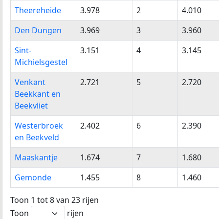
Theereheide
3.978
2
4.010
Den Dungen
3.969
3
3.960
Sint-
3.151
4
3.145
Michielsgestel
Venkant
2.721
5
2.720
Beekkant en
Beekvliet
Westerbroek
2.402
6
2.390
en Beekveld
Maaskantje
1.674
7
1.680
Gemonde
1.455
8
1.460
Toon 1 tot 8 van 23 rijen
Toon
rijen