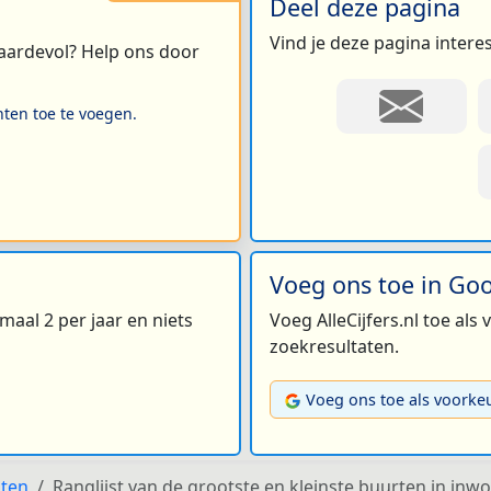
Deel deze pagina
Vind je deze pagina intere
 waardevol? Help ons door
hten toe te voegen.
Voeg ons toe in Go
maal 2 per jaar en niets
Voeg AlleCijfers.nl toe als
zoekresultaten.
Voeg ons toe als voorke
sten
Ranglijst van de grootste en kleinste buurten in inw