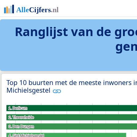
Ranglijst van de gro
gem
Top 10 buurten met de meeste inwoners i
Michielsgestel
1. Berlicum
1. Berlicum
2. Theereheide
2. Theereheide
3. Den Dungen
3. Den Dungen
4. Sint-Michielsgestel
4. Sint-Michielsgestel