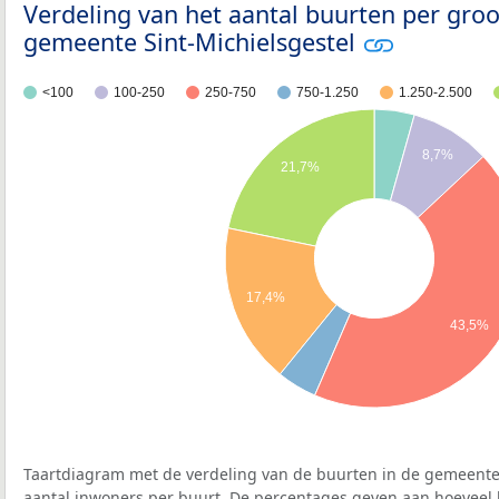
Verdeling van het aantal buurten per groo
gemeente Sint-Michielsgestel
<100
100-250
250-750
750-1.250
1.250-2.500
8,7%
21,7%
17,4%
43,5%
Taartdiagram met de verdeling van de buurten in de gemeente 
aantal inwoners per buurt. De percentages geven aan hoeveel