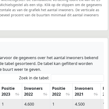
ichielsgestel als een stip. Klik op de stippen om de gegevens
izontale as van de grafiek het aantal inwoners. De verticale as
oeveel procent van de buurten minimaal dit aantal inwoners
waarvoor de gegevens over het aantal inwoners bekend
e tabel gesorteerd. De tabel kan gefilterd worden
e buurt weer te geven.
Zoek in de tabel:
Positie
Inwoners
Positie
Inwoners
Pos
2023
2022
2022
2021
20
Positie
Inwoners
Positie
Inwoners
Pos
1
4.600
1
4.500
1
2023
2022
2022
2021
20