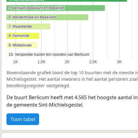
5. Venkant Beekkant en Beekvliet
5. Venkant Beekkant en Beekvliet
6. Westerbroek en Beekveld
6. Westerbroek en Beekveld
7. Maaskantje
7. Maaskantje
8. Gemonde
8. Gemonde
9. Middelrode
9. Middelrode
10. Verspreide huizen ten noorden van Berlicum
10. Verspreide huizen ten noorden van Berlicum
1K
1,5K
2K
2,5K
3K
Bovenstaande grafiek toont de top 10 buurten met de meeste i
Michielsgestel. Het aantal inwoners is het aantal personen zoal
bevolkingsregister vastgelegd.
De buurt Berlicum heeft met 4.565 het hoogste aantal in
de gemeente Sint-Michielsgestel.
Toon tabel