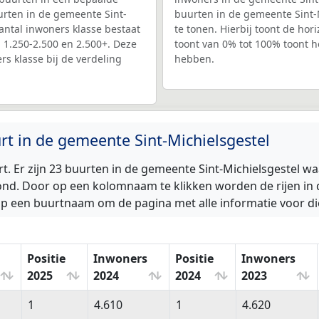
uurten in de gemeente Sint-
buurten in de gemeente Sint-M
antal inwoners klasse bestaat
te tonen. Hierbij toont de hor
, 1.250-2.500 en 2.500+. Deze
toont van 0% tot 100% toont h
rs klasse bij de verdeling
hebben.
urt in de gemeente Sint-Michielsgestel
t. Er zijn 23 buurten in de gemeente Sint-Michielsgestel 
ond. Door op een kolomnaam te klikken worden de rijen in d
 op een buurtnaam om de pagina met alle informatie voor di
Positie
Inwoners
Positie
Inwoners
2025
2024
2024
2023
Positie
Inwoners
Positie
Inwoners
1
4.610
1
4.620
2025
2024
2024
2023