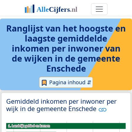
Ranglijst van het hoogste en
laagste gemiddelde
inkomen per inwoner van
de wijken in de gemeente
Enschede
Pagina inhoud ⇵
Gemiddeld inkomen per inwoner per
wijk in de gemeente Enschede
1. Landelijk gebied en kernen
1. Landelijk gebied en kernen