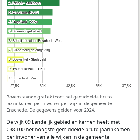
2. Ribbelt - Stokhorst
2. Ribbelt - Stokhorst
3. Enschede-Noord
3. Enschede-Noord
4. Hogeland - Velve
4. Hogeland - Velve
5. Binnensingelgebied
5. Binnensingelgebied
6. Bedrijfsterreinen Enschede-West
6. Bedrijfsterreinen Enschede-West
7. Glanerbrug en omgeving
7. Glanerbrug en omgeving
8. Boswinkel - Stadsveld
8. Boswinkel - Stadsveld
9. Twekkelerveld - T.H.T.
9. Twekkelerveld - T.H.T.
10. Enschede-Zuid
10. Enschede-Zuid
27,5K
30K
32,5K
35K
37,5K
Bovenstaande grafiek toont het gemiddelde bruto
jaarinkomen per inwoner per wijk in de gemeente
Enschede. De gegevens gelden voor 2024.
De wijk 09 Landelijk gebied en kernen heeft met
€38.100 het hoogste gemiddelde bruto jaarinkomen
per inwoner van alle wijken in de gemeente