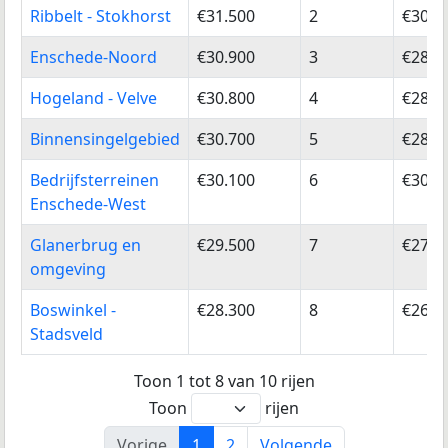
Ribbelt - Stokhorst
€31.500
2
€30.0
Enschede-Noord
€30.900
3
€28.3
Hogeland - Velve
€30.800
4
€28.8
Binnensingelgebied
€30.700
5
€28.7
Bedrijfsterreinen
€30.100
6
€30.1
Enschede-West
Glanerbrug en
€29.500
7
€27.5
omgeving
Boswinkel -
€28.300
8
€26.5
Stadsveld
Toon 1 tot 8 van 10 rijen
Toon
rijen
Vorige
1
2
Volgende