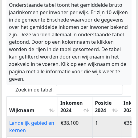
Onderstaande tabel toont het gemiddelde bruto
jaarinkomen per inwoner per wijk. Er zijn 10 wijken
in de gemeente Enschede waarvoor de gegevens
over het gemiddelde inkomen per inwoner bekend
zijn. Deze worden allemaal in onderstaande tabel
getoond. Door op een kolomnaam te klikken
worden de rijen in de tabel gesorteerd. De tabel
kan gefilterd worden door een wijknaam in het
zoekveld in te voeren. Klik op een wijknaam om de
pagina met alle informatie voor die wijk weer te
geven.
Zoek in de tabel:
Inkomen
Positie
Inko
Wijknaam
2024
2024
2023
Wijknaam
Inkomen
Positie
Inko
Landelijk gebied en
€38.100
1
€36.6
2024
2024
2023
kernen