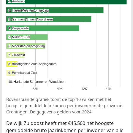
1. Zuidoost
1. Zuidoost
2. Haren-West en omgeving
2. Haren-West en omgeving
3. Glimmen-Onnen-Noordlaren
3. Glimmen-Onnen-Noordlaren
4. Kropswolde
4. Kropswolde
5. Midden-Zuid
5. Midden-Zuid
6. Meerstad en omgeving
6. Meerstad en omgeving
7. Zuidwest
7. Zuidwest
8. Buitengebied Zuid-Appingedam
8. Buitengebied Zuid-Appingedam
9. Eemskanaal-Zuid
9. Eemskanaal-Zuid
10. Harkstede Scharmer en Woudbloem
10. Harkstede Scharmer en Woudbloem
38K
40K
42K
44K
Bovenstaande grafiek toont de top 10 wijken met het
hoogste gemiddelde inkomen per inwoner in de provincie
Groningen. De gegevens gelden voor 2024.
De wijk Zuidoost heeft met €45.500 het hoogste
gemiddelde bruto jaarinkomen per inwoner van alle