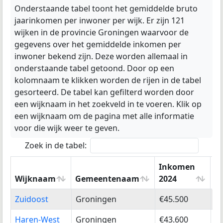
Onderstaande tabel toont het gemiddelde bruto
jaarinkomen per inwoner per wijk. Er zijn 121
wijken in de provincie Groningen waarvoor de
gegevens over het gemiddelde inkomen per
inwoner bekend zijn. Deze worden allemaal in
onderstaande tabel getoond. Door op een
kolomnaam te klikken worden de rijen in de tabel
gesorteerd. De tabel kan gefilterd worden door
een wijknaam in het zoekveld in te voeren. Klik op
een wijknaam om de pagina met alle informatie
voor die wijk weer te geven.
Zoek in de tabel:
Inkomen
Po
Wijknaam
Gemeentenaam
2024
2
Wijknaam
Gemeentenaam
Inkomen
Po
Zuidoost
Groningen
€45.500
1
2024
2
Haren-West
Groningen
€43.600
2