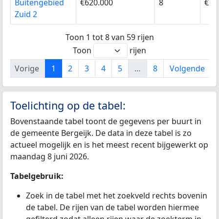
Buitengebied
€620.000
8
€63
Zuid 2
Toon 1 tot 8 van 59 rijen
Toon
rijen
Vorige
1
2
3
4
5
…
8
Volgende
Toelichting op de tabel:
Bovenstaande tabel toont de gegevens per buurt in
de gemeente Bergeijk. De data in deze tabel is zo
actueel mogelijk en is het meest recent bijgewerkt op
maandag 8 juni 2026.
Tabelgebruik:
Zoek in de tabel met het zoekveld rechts bovenin
de tabel. De rijen van de tabel worden hiermee
gefilterd zodat alleen rijen waar de zoekterm in