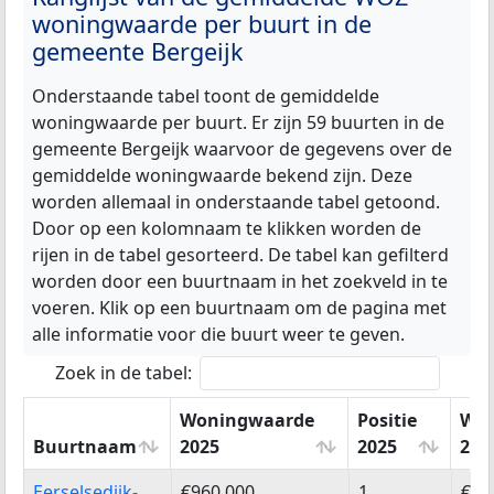
woningwaarde per buurt in de
gemeente Bergeijk
Onderstaande tabel toont de gemiddelde
woningwaarde per buurt. Er zijn 59 buurten in de
gemeente Bergeijk waarvoor de gegevens over de
gemiddelde woningwaarde bekend zijn. Deze
worden allemaal in onderstaande tabel getoond.
Door op een kolomnaam te klikken worden de
rijen in de tabel gesorteerd. De tabel kan gefilterd
worden door een buurtnaam in het zoekveld in te
voeren. Klik op een buurtnaam om de pagina met
alle informatie voor die buurt weer te geven.
Zoek in de tabel:
Woningwaarde
Positie
Won
Buurtnaam
2025
2025
202
Buurtnaam
Woningwaarde
Positie
Wo
Eerselsedijk-
€960.000
1
€86