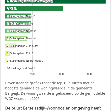
1. Eerselsedijk-Woonbos en omgeving
1. Eerselsedijk-Woonbos en omgeving
2. Walik
2. Walik
3. Buitengebied Noord 1
3. Buitengebied Noord 1
4. Bucht en omgeving
4. Bucht en omgeving
5. Buitengebied Noord 2
5. Buitengebied Noord 2
6. Buitengebied Noord 4
6. Buitengebied Noord 4
7. Buitengebied Zuid-Oost
7. Buitengebied Zuid-Oost
8. Buitengebied Zuid 2
8. Buitengebied Zuid 2
9. Buitengebied Noord-West 1
9. Buitengebied Noord-West 1
10. Buitengebied Zuid 1
10. Buitengebied Zuid 1
700K
800K
900K
Bovenstaande grafiek toont de top 10 buurten met de
hoogste gemiddelde woningwaarde in de gemeente
Bergeijk. De woningwaarde is gebaseerd op de gemiddelde
WOZ waarde in 2025.
De buurt Eerselsedijk-Woonbos en omgeving heeft