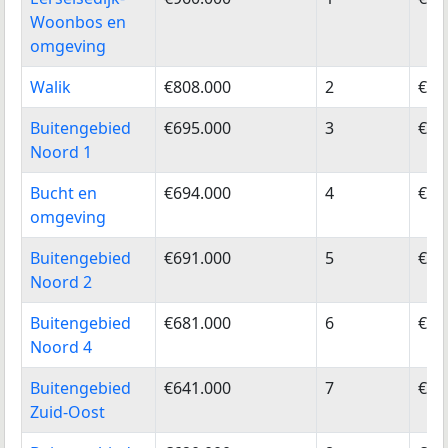
2025
2025
202
Woonbos en
omgeving
Walik
€808.000
2
€81
Buitengebied
€695.000
3
€70
Noord 1
Bucht en
€694.000
4
€70
omgeving
Buitengebied
€691.000
5
€71
Noord 2
Buitengebied
€681.000
6
€65
Noord 4
Buitengebied
€641.000
7
€65
Zuid-Oost