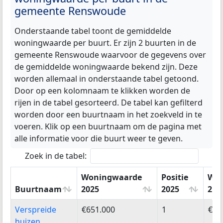
gemeente Renswoude
Onderstaande tabel toont de gemiddelde
woningwaarde per buurt. Er zijn 2 buurten in de
gemeente Renswoude waarvoor de gegevens over
de gemiddelde woningwaarde bekend zijn. Deze
worden allemaal in onderstaande tabel getoond.
Door op een kolomnaam te klikken worden de
rijen in de tabel gesorteerd. De tabel kan gefilterd
worden door een buurtnaam in het zoekveld in te
voeren. Klik op een buurtnaam om de pagina met
alle informatie voor die buurt weer te geven.
Zoek in de tabel:
Woningwaarde
Positie
Won
Buurtnaam
2025
2025
202
Buurtnaam
Woningwaarde
Positie
Wo
Verspreide
€651.000
1
€64
2025
2025
202
huizen