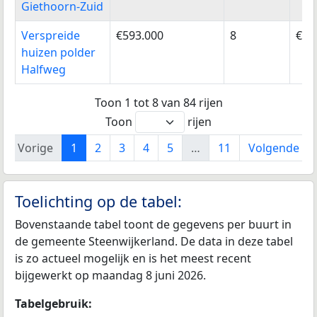
Giethoorn-Zuid
Verspreide
€593.000
8
€55
huizen polder
Halfweg
Toon 1 tot 8 van 84 rijen
Toon
rijen
Vorige
1
2
3
4
5
…
11
Volgende
Toelichting op de tabel:
Bovenstaande tabel toont de gegevens per buurt in
de gemeente Steenwijkerland. De data in deze tabel
is zo actueel mogelijk en is het meest recent
bijgewerkt op maandag 8 juni 2026.
Tabelgebruik: