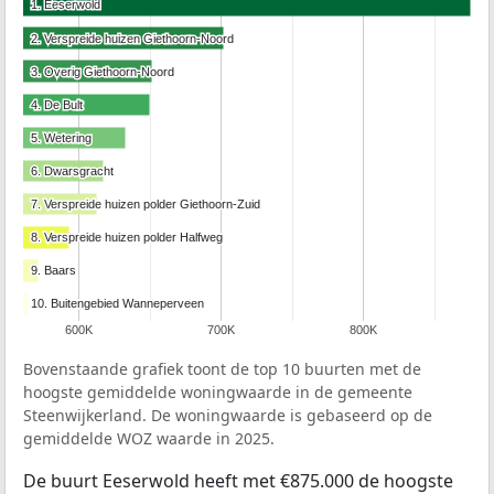
1. Eeserwold
1. Eeserwold
2. Verspreide huizen Giethoorn-Noord
2. Verspreide huizen Giethoorn-Noord
3. Overig Giethoorn-Noord
3. Overig Giethoorn-Noord
4. De Bult
4. De Bult
5. Wetering
5. Wetering
6. Dwarsgracht
6. Dwarsgracht
7. Verspreide huizen polder Giethoorn-Zuid
7. Verspreide huizen polder Giethoorn-Zuid
8. Verspreide huizen polder Halfweg
8. Verspreide huizen polder Halfweg
9. Baars
9. Baars
10. Buitengebied Wanneperveen
10. Buitengebied Wanneperveen
600K
700K
800K
Bovenstaande grafiek toont de top 10 buurten met de
hoogste gemiddelde woningwaarde in de gemeente
Steenwijkerland. De woningwaarde is gebaseerd op de
gemiddelde WOZ waarde in 2025.
De buurt Eeserwold heeft met €875.000 de hoogste