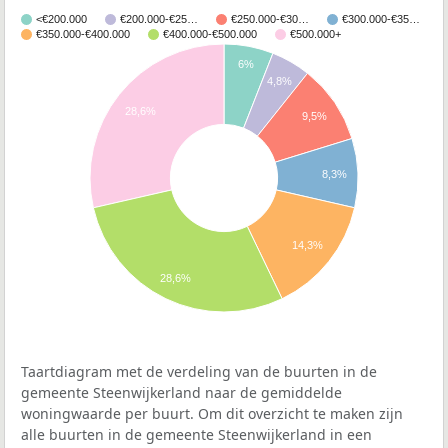
<€200.000
€200.000-€25…
€250.000-€30…
€300.000-€35…
€350.000-€400.000
€400.000-€500.000
€500.000+
6%
4,8%
28,6%
9,5%
8,3%
14,3%
28,6%
Taartdiagram met de verdeling van de buurten in de
gemeente Steenwijkerland naar de gemiddelde
woningwaarde per buurt. Om dit overzicht te maken zijn
alle buurten in de gemeente Steenwijkerland in een