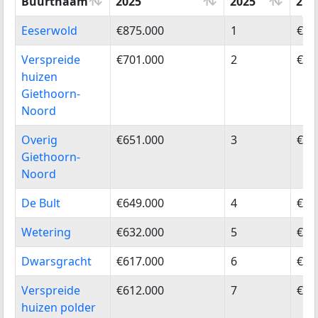
Buurtnaam
2025
2025
202
Buurtnaam
Woningwaarde
Positie
Wo
Eeserwold
€875.000
1
€84
2025
2025
202
Verspreide
€701.000
2
€67
huizen
Giethoorn-
Noord
Overig
€651.000
3
€60
Giethoorn-
Noord
De Bult
€649.000
4
€62
Wetering
€632.000
5
€60
Dwarsgracht
€617.000
6
€56
Verspreide
€612.000
7
€57
huizen polder