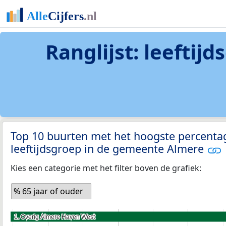
Ranglijst: leeftij
Top 10 buurten met het hoogste percenta
leeftijdsgroep in de gemeente Almere
Kies een categorie met het filter boven de grafiek:
% 65 jaar of ouder
1. Overig Almere Haven West
1. Overig Almere Haven West