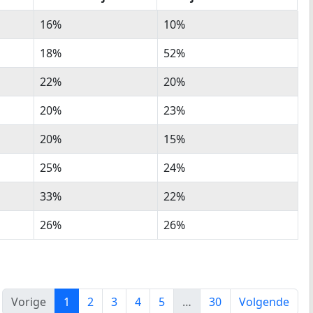
r
% 45 tot 65 jaar
% 65 jaar of ouder
16%
10%
18%
52%
22%
20%
20%
23%
20%
15%
25%
24%
33%
22%
26%
26%
Vorige
1
2
3
4
5
…
30
Volgende