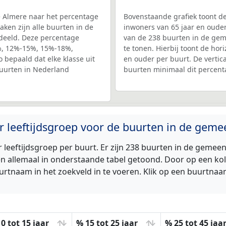
 Almere naar het percentage
Bovenstaande grafiek toont de
aken zijn alle buurten in de
inwoners van 65 jaar en ouder
edeeld. Deze percentage
van de 238 buurten in de gem
2%, 12%-15%, 15%-18%,
te tonen. Hierbij toont de hor
bepaald dat elke klasse uit
en ouder per buurt. De vertic
 buurten in Nederland
buurten minimaal dit percent
er leeftijdsgroep voor de buurten in de gem
 leeftijdsgroep per buurt. Er zijn 238 buurten in de geme
n allemaal in onderstaande tabel getoond. Door op een kol
urtnaam in het zoekveld in te voeren. Klik op een buurtnaa
0 tot 15 jaar
% 15 tot 25 jaar
% 25 tot 45 jaa