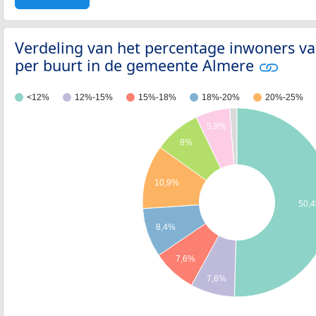
Verdeling van het percentage inwoners va
per buurt in de gemeente Almere
<12%
12%-15%
15%-18%
18%-20%
20%-25%
5,9%
8%
10,9%
50,
8,4%
7,6%
7,6%