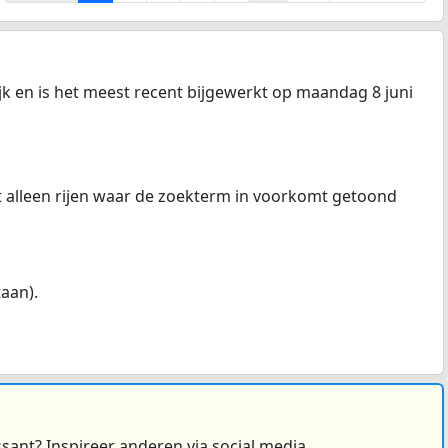
jk en is het meest recent bijgewerkt op maandag 8 juni
at alleen rijen waar de zoekterm in voorkomt getoond
taan).
ssant? Inspireer anderen via social media.