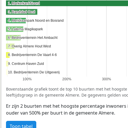
1. Markerkant Noord
1. Markerkant Noord
3. Randstad Oost
3. Randstad Oost
4. Meridiaanpark Noord en Bosrand
4. Meridiaanpark Noord en Bosrand
5. Laterna Magikapark
5. Laterna Magikapark
6. Bedrijventerrein Het Ambacht
6. Bedrijventerrein Het Ambacht
7. Overig Almere Hout West
7. Overig Almere Hout West
8. Bedrijventerrein De Vaart 4-6
8. Bedrijventerrein De Vaart 4-6
9. Centrum Haven Zuid
9. Centrum Haven Zuid
10. Bedrijventerrein De Uitgeverij
10. Bedrijventerrein De Uitgeverij
100%
200%
300%
Bovenstaande grafiek toont de top 10 buurten met het hoogst
leeftijdsgroep in de gemeente Almere. De gegevens gelden voo
Er zijn 2 buurten met het hoogste percentage inwoners in
ouder van 500% per buurt in de gemeente Almere.
Toon tabel