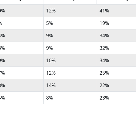
 0 tot 15 jaar
% 15 tot 25 jaar
% 25 tot 45 jaa
0%
12%
41%
%
5%
19%
4%
9%
34%
8%
9%
32%
9%
10%
34%
7%
12%
25%
3%
14%
22%
5%
8%
23%