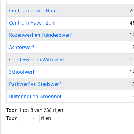
Buurtnaam
%
Centrum Haven Noord
2
Centrum Haven Zuid
4
Rozenwerf en Tuinderswerf
1
Achterwerf
1
Goedewerf en Wittewerf
1
Schoolwerf
1
Parkwerf en Stadswerf
1
Buitenhof en Groenhof
1
Toon 1 tot 8 van 238 rijen
Toon
rijen