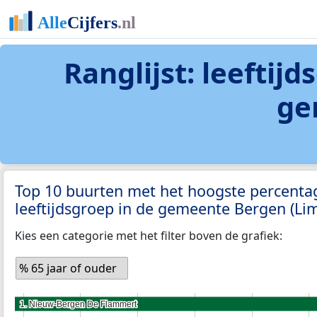
Ranglijst: leeftij
ge
Top 10 buurten met het hoogste percenta
leeftijdsgroep in de gemeente Bergen (L
Kies een categorie met het filter boven de grafiek:
% 65 jaar of ouder
1. Nieuw-Bergen De Flammert
1. Nieuw-Bergen De Flammert