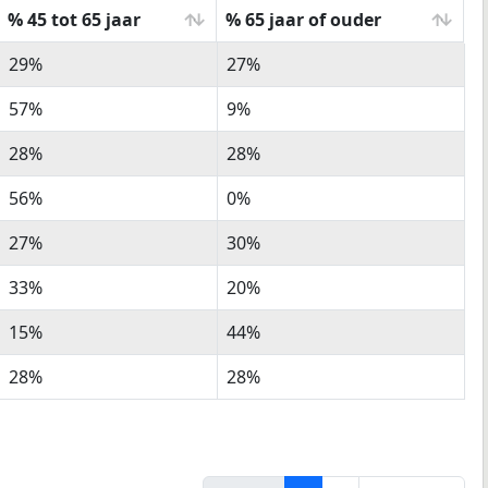
% 45 tot 65 jaar
% 65 jaar of ouder
% 45 tot 65 jaar
% 65 jaar of ouder
29%
27%
57%
9%
28%
28%
56%
0%
27%
30%
33%
20%
15%
44%
28%
28%