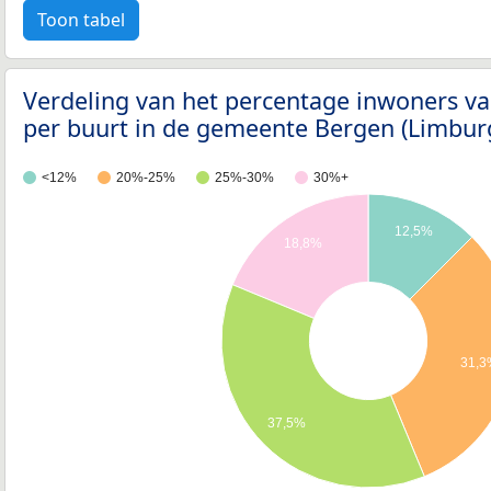
Toon tabel
Verdeling van het percentage inwoners va
per buurt in de gemeente Bergen (Limbur
<12%
20%-25%
25%-30%
30%+
12,5%
18,8%
31,
37,5%