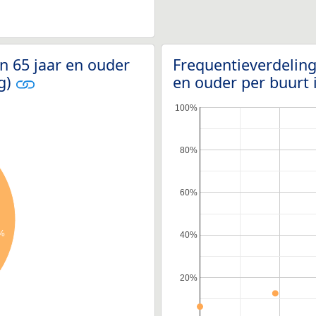
n 65 jaar en ouder
Frequentieverdeling
g)
en ouder per buurt
100%
80%
60%
3%
40%
20%