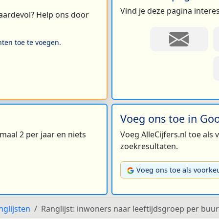
Vind je deze pagina intere
 waardevol? Help ons door
hten toe te voegen.
Voeg ons toe in Go
maal 2 per jaar en niets
Voeg AlleCijfers.nl toe als
zoekresultaten.
Voeg ons toe als voorke
nglijsten
Ranglijst: inwoners naar leeftijdsgroep per bu