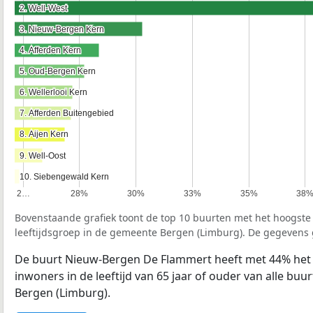
2. Well-West
2. Well-West
3. Nieuw-Bergen Kern
3. Nieuw-Bergen Kern
4. Afferden Kern
4. Afferden Kern
5. Oud-Bergen Kern
5. Oud-Bergen Kern
6. Wellerlooi Kern
6. Wellerlooi Kern
7. Afferden Buitengebied
7. Afferden Buitengebied
8. Aijen Kern
8. Aijen Kern
9. Well-Oost
9. Well-Oost
10. Siebengewald Kern
10. Siebengewald Kern
2…
28%
30%
33%
35%
38
Bovenstaande grafiek toont de top 10 buurten met het hoogst
leeftijdsgroep in de gemeente Bergen (Limburg). De gegevens 
De buurt Nieuw-Bergen De Flammert heeft met 44% het
inwoners in de leeftijd van 65 jaar of ouder van alle bu
Bergen (Limburg).