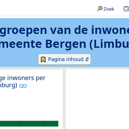
Zoek
dsgroepen van de inwon
meente Bergen (Limbu
Pagina inhoud ⇵
ge inwoners per
imburg)