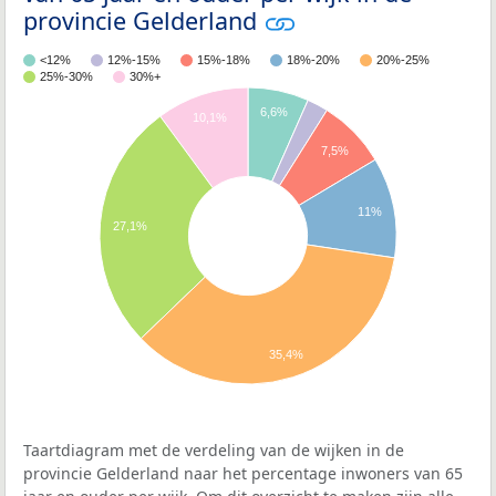
provincie Gelderland
<12%
12%-15%
15%-18%
18%-20%
20%-25%
25%-30%
30%+
6,6%
10,1%
7,5%
11%
27,1%
35,4%
Taartdiagram met de verdeling van de wijken in de
provincie Gelderland naar het percentage inwoners van 65