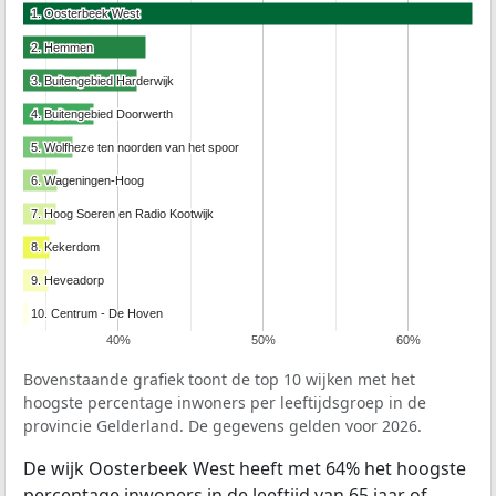
1. Oosterbeek West
1. Oosterbeek West
2. Hemmen
2. Hemmen
3. Buitengebied Harderwijk
3. Buitengebied Harderwijk
4. Buitengebied Doorwerth
4. Buitengebied Doorwerth
5. Wolfheze ten noorden van het spoor
5. Wolfheze ten noorden van het spoor
6. Wageningen-Hoog
6. Wageningen-Hoog
7. Hoog Soeren en Radio Kootwijk
7. Hoog Soeren en Radio Kootwijk
8. Kekerdom
8. Kekerdom
9. Heveadorp
9. Heveadorp
10. Centrum - De Hoven
10. Centrum - De Hoven
40%
50%
60%
Bovenstaande grafiek toont de top 10 wijken met het
hoogste percentage inwoners per leeftijdsgroep in de
provincie Gelderland. De gegevens gelden voor 2026.
De wijk Oosterbeek West heeft met 64% het hoogste
percentage inwoners in de leeftijd van 65 jaar of