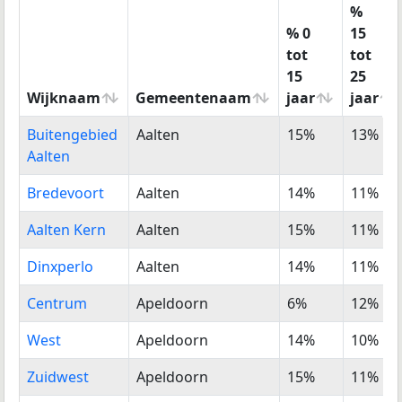
%
% 0
15
tot
tot
15
25
Wijknaam
Gemeentenaam
jaar
jaar
Wijknaam
Gemeentenaam
% 0
%
Buitengebied
Aalten
15%
13%
tot
15
Aalten
15
tot
jaar
25
Bredevoort
Aalten
14%
11%
jaar
Aalten Kern
Aalten
15%
11%
Dinxperlo
Aalten
14%
11%
Centrum
Apeldoorn
6%
12%
West
Apeldoorn
14%
10%
Zuidwest
Apeldoorn
15%
11%