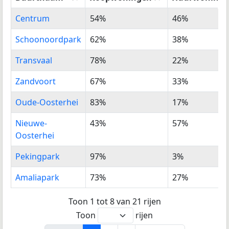
Buurtnaam
%
%
Centrum
54%
46%
Koopwoningen
Huurwoning
Schoonoordpark
62%
38%
Transvaal
78%
22%
Zandvoort
67%
33%
Oude-Oosterhei
83%
17%
Nieuwe-
43%
57%
Oosterhei
Pekingpark
97%
3%
Amaliapark
73%
27%
Toon 1 tot 8 van 21 rijen
Toon
rijen