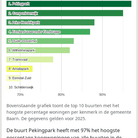
1. Pekingpark
1. Pekingpark
2. Componistenwijk
2. Componistenwijk
3. Prins Hendrikpark
3. Prins Hendrikpark
4. Eemland waaronder Eembrugge
4. Eemland waaronder Eembrugge
5. Oude-Oosterhei
5. Oude-Oosterhei
6. Wilhelminapark
6. Wilhelminapark
7. Transvaal
7. Transvaal
8. Amaliapark
8. Amaliapark
9. Eemdal-Zuid
9. Eemdal-Zuid
10. Schilderswijk
10. Schilderswijk
70%
80%
90%
Bovenstaande grafiek toont de top 10 buurten met het
hoogste percentage woningen per kenmerk in de gemeente
Baarn. De gegevens gelden voor 2025.
De buurt Pekingpark heeft met 97% het hoogste
percentage koopwoningen van alle buurten in de