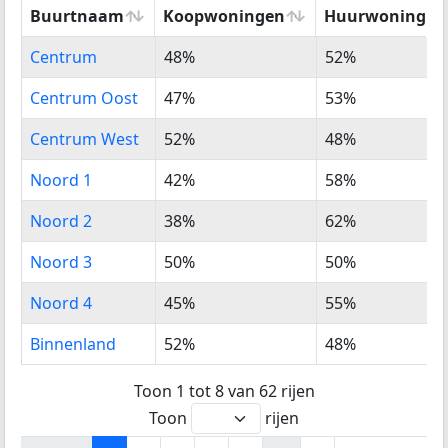
Buurtnaam
Koopwoningen
Huurwoningen
Buurtnaam
%
%
Centrum
48%
52%
Koopwoningen
Huurwoningen
Centrum Oost
47%
53%
Centrum West
52%
48%
Noord 1
42%
58%
Noord 2
38%
62%
Noord 3
50%
50%
Noord 4
45%
55%
Binnenland
52%
48%
Toon 1 tot 8 van 62 rijen
Toon
rijen