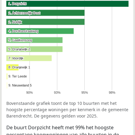
1. Dorpzicht
1. Dorpzicht
2. Achterzeedijk Oost
2. Achterzeedijk Oost
2. Noldijk
2. Noldijk
4. Dordtsestraatweg
4. Dordtsestraatweg
5. Gaatkensoog
5. Gaatkensoog
5. Oranjewijk 2
5. Oranjewijk 2
7. Voordijk
7. Voordijk
8. Oranjewijk 1
8. Oranjewijk 1
9. Ter Leede
9. Ter Leede
9. Nieuweland 5
9. Nieuweland 5
90%
93%
95%
98%
Bovenstaande grafiek toont de top 10 buurten met het
hoogste percentage woningen per kenmerk in de gemeente
Barendrecht. De gegevens gelden voor 2025.
De buurt Dorpzicht heeft met 99% het hoogste
percentage koopwoningen van alle buurten in de