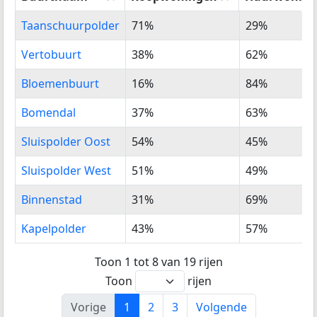
Buurtnaam
%
%
Taanschuurpolder
71%
29%
Koopwoningen
Huurwonin
Vertobuurt
38%
62%
Bloemenbuurt
16%
84%
Bomendal
37%
63%
Sluispolder Oost
54%
45%
Sluispolder West
51%
49%
Binnenstad
31%
69%
Kapelpolder
43%
57%
Toon 1 tot 8 van 19 rijen
Toon
rijen
Vorige
1
2
3
Volgende