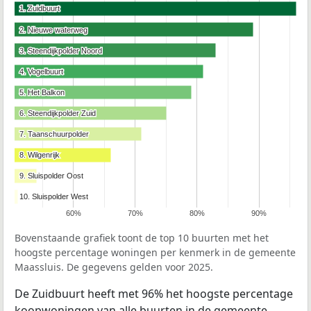
1. Zuidbuurt
1. Zuidbuurt
2. Nieuwe waterweg
2. Nieuwe waterweg
3. Steendijkpolder Noord
3. Steendijkpolder Noord
4. Vogelbuurt
4. Vogelbuurt
5. Het Balkon
5. Het Balkon
6. Steendijkpolder Zuid
6. Steendijkpolder Zuid
7. Taanschuurpolder
7. Taanschuurpolder
8. Wilgenrijk
8. Wilgenrijk
9. Sluispolder Oost
9. Sluispolder Oost
10. Sluispolder West
10. Sluispolder West
60%
70%
80%
90%
Bovenstaande grafiek toont de top 10 buurten met het
hoogste percentage woningen per kenmerk in de gemeente
Maassluis. De gegevens gelden voor 2025.
De Zuidbuurt heeft met 96% het hoogste percentage
koopwoningen van alle buurten in de gemeente