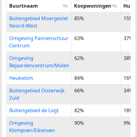
Buurtnaam
Koopwoningen
Huur
Buurtnaam
%
%
Buitengebied Moergestel
85%
15%
Koopwoningen
Huur
Noord-West
Omgeving Pannenschuur
63%
37%
Centrum
Omgeving
62%
38%
Bejaardencentrum/Molen
Heukelom
84%
16%
Buitengebied Oisterwijk
66%
34%
Zuid
Buitengebied de Logt
82%
18%
Omgeving
90%
9%
Klompven/Eikenven