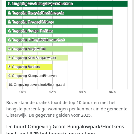
1. Omgeving Groot Bungalowpark/Hoefkens
1. Omgeving Groot Bungalowpark/Hoefkens
2. Omgeving Europaln/Hondsbergseln
2. Omgeving Europaln/Hondsbergseln
2. Omgeving Bosweg/Heisteeg
2. Omgeving Bosweg/Heisteeg
4. Omgeving George Perklaan
4. Omgeving George Perklaan
4. Omgeving Dotterpln/Wildemanstraat
4. Omgeving Dotterpln/Wildemanstraat
6. Omgeving Burghtweide
6. Omgeving Burghtweide
7. Omgeving Klein Bungalowpark
7. Omgeving Klein Bungalowpark
8. Omgeving Bunders
8. Omgeving Bunders
9. Omgeving Klompven/Eikenven
9. Omgeving Klompven/Eikenven
10. Omgeving Levenskerk/Boomgaard
10. Omgeving Levenskerk/Boomgaard
90%
92%
94%
96%
Bovenstaande grafiek toont de top 10 buurten met het
hoogste percentage woningen per kenmerk in de gemeente
Oisterwijk. De gegevens gelden voor 2025.
De buurt Omgeving Groot Bungalowpark/Hoefkens
heeft met 97% het hoogste percentage