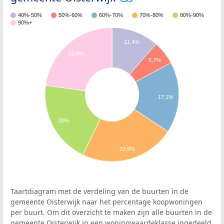
40%-50%
50%-60%
60%-70%
70%-80%
80%-90%
90%+
11,4%
22,9%
5,7%
17,1%
20%
22,9%
Taartdiagram met de verdeling van de buurten in de
gemeente Oisterwijk naar het percentage koopwoningen
per buurt. Om dit overzicht te maken zijn alle buurten in de
gemeente Oisterwijk in een woningwaardeklasse ingedeeld.