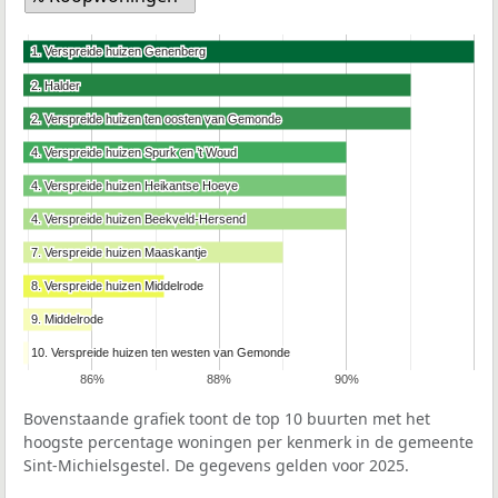
1. Verspreide huizen Genenberg
1. Verspreide huizen Genenberg
2. Halder
2. Halder
2. Verspreide huizen ten oosten van Gemonde
2. Verspreide huizen ten oosten van Gemonde
4. Verspreide huizen Spurk en ’t Woud
4. Verspreide huizen Spurk en ’t Woud
4. Verspreide huizen Heikantse Hoeve
4. Verspreide huizen Heikantse Hoeve
4. Verspreide huizen Beekveld-Hersend
4. Verspreide huizen Beekveld-Hersend
7. Verspreide huizen Maaskantje
7. Verspreide huizen Maaskantje
8. Verspreide huizen Middelrode
8. Verspreide huizen Middelrode
9. Middelrode
9. Middelrode
10. Verspreide huizen ten westen van Gemonde
10. Verspreide huizen ten westen van Gemonde
86%
88%
90%
Bovenstaande grafiek toont de top 10 buurten met het
hoogste percentage woningen per kenmerk in de gemeente
Sint-Michielsgestel. De gegevens gelden voor 2025.