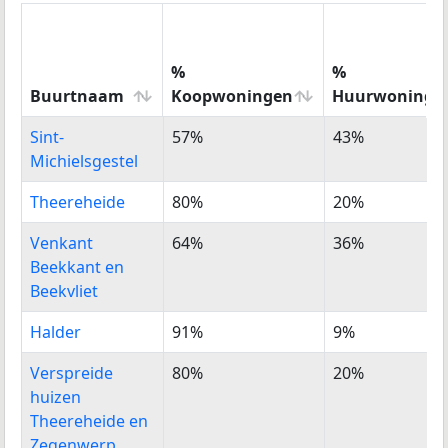
%
%
Buurtnaam
Koopwoningen
Huurwoninge
Buurtnaam
%
%
Sint-
57%
43%
Koopwoningen
Huurwoninge
Michielsgestel
Theereheide
80%
20%
Venkant
64%
36%
Beekkant en
Beekvliet
Halder
91%
9%
Verspreide
80%
20%
huizen
Theereheide en
Zegenwerp